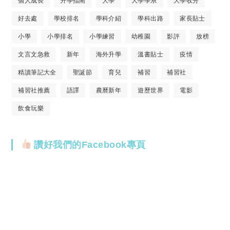
個人成長
升學指南
大學
大學學系
大學收分
好去處
學校排名
學科介紹
學科出路
家長貼士
小學
小學排名
小學練習
幼稚園
影評
放榜
文言文急救
新年
海外升學
溫書貼士
疫情
精讀筆記大全
聖誕節
育兒
補習
補習社
補習社推薦
語譯
農曆新年
遊歷世界
電影
飲食玩樂
讚好我們的Facebook專頁