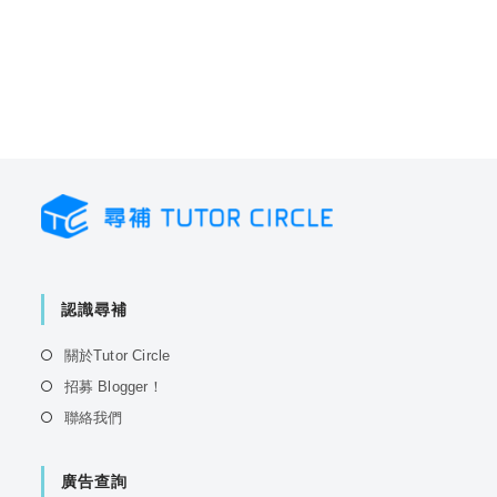
認識尋補
Opens
關於Tutor Circle
in
Opens
招募 Blogger！
a
in
Opens
聯絡我們
new
a
in
tab
new
a
tab
廣告查詢
new