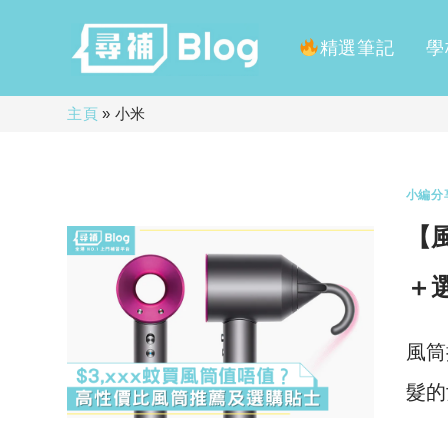
精選筆記
學
Skip
主頁
»
小米
to
content
小編分
【
＋
風筒
髮的