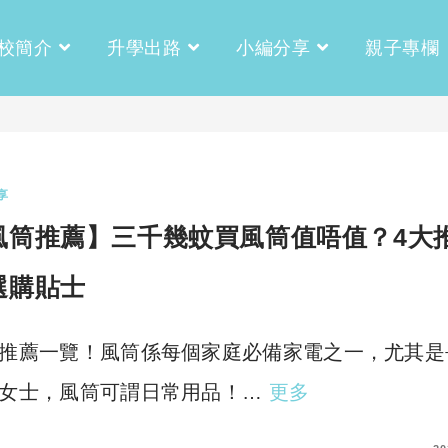
校簡介
升學出路
小編分享
親子專欄
享
風筒推薦】三千幾蚊買風筒值唔值？4大
選購貼士
推薦一覽！風筒係每個家庭必備家電之一，尤其是
女士，風筒可謂日常用品！…
更多