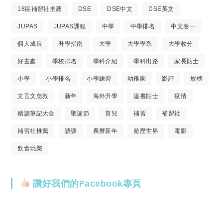
18區補習社推薦
DSE
DSE中文
DSE英文
JUPAS
JUPAS課程
中學
中學排名
中文卷一
個人成長
升學指南
大學
大學學系
大學收分
好去處
學校排名
學科介紹
學科出路
家長貼士
小學
小學排名
小學練習
幼稚園
影評
放榜
文言文急救
新年
海外升學
溫書貼士
疫情
精讀筆記大全
聖誕節
育兒
補習
補習社
補習社推薦
語譯
農曆新年
遊歷世界
電影
飲食玩樂
讚好我們的Facebook專頁