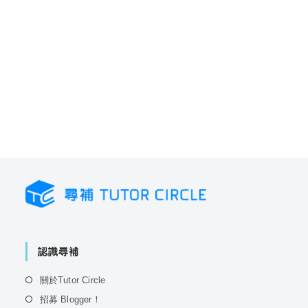
認識尋補
Opens
關於Tutor Circle
in
Opens
招募 Blogger！
a