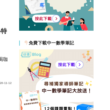
格特
免費下載中一數學筆記
喝咖
20-11-12