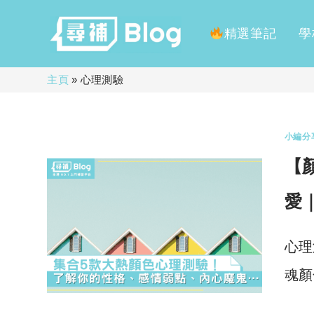
精選筆記
學
Skip
主頁
»
心理測驗
to
content
小編分
【
愛
心理
魂顏