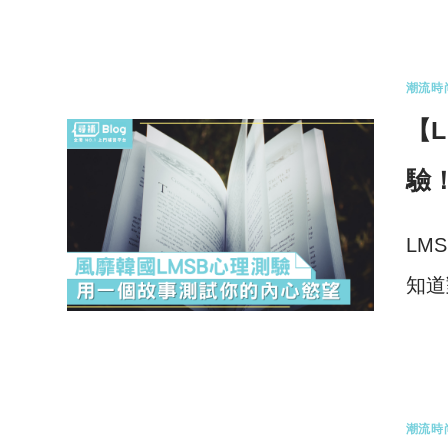
0 
潮流時
【
驗
LM
知道
0 
潮流時