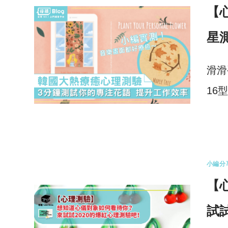
【
星
滑滑
16
0 
小編分
【
試