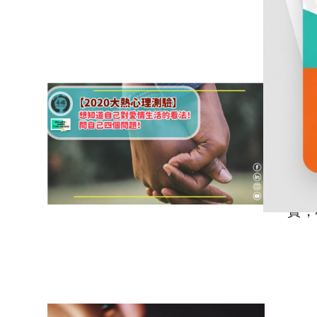
小編分
【
的
四
圖片
實，
0 