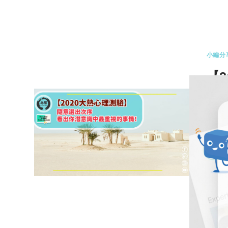
0 
小編分
【
吃
潛
圖片
對自
0 