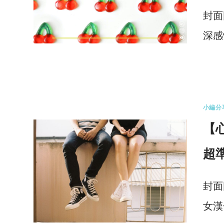
封面
深感
0 
小編分
【
超
封面
女漢