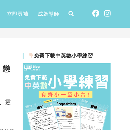
立即尋補
成為導師
免費下載中英數小學練習
｜戀
、靈