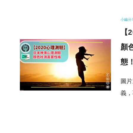
小編分
【
顏
態
圖片
義，
0 