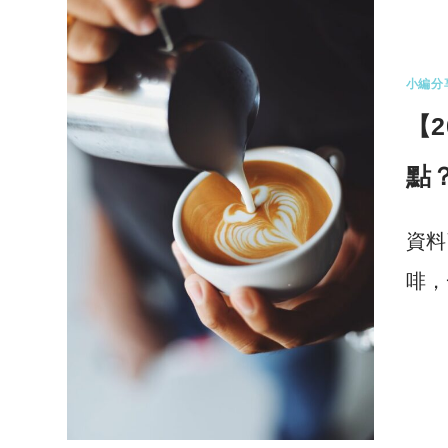
小編分
【
點
資料
啡，
0 