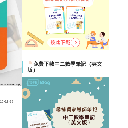
生活
自己
免費下載中二數學筆記（英文
版）
其
20-11-16