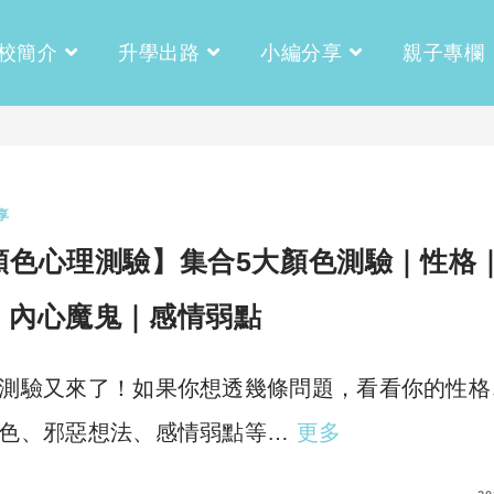
校簡介
升學出路
小編分享
親子專欄
享
顏色心理測驗】集合5大顏色測驗｜性格
｜內心魔鬼｜感情弱點
測驗又來了！如果你想透幾條問題，看看你的性格
色、邪惡想法、感情弱點等…
更多