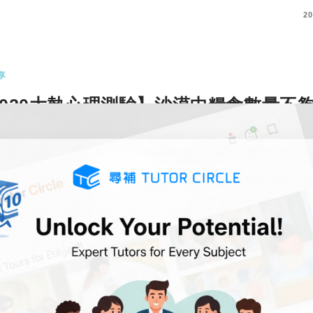
COMMENTS
20
享
2020大熱心理測驗】沙漠中糧食數量不
，隨意選出5種動物最先丟棄的次序！看
意識中最重視的事情！
來源 每個人，人生中都有自己最重要的事情，你
己既人生有多少理解呢？你…
更多
COMMENTS
20