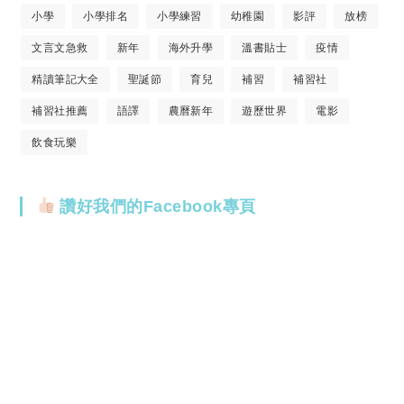
小學
小學排名
小學練習
幼稚園
影評
放榜
文言文急救
新年
海外升學
溫書貼士
疫情
精讀筆記大全
聖誕節
育兒
補習
補習社
補習社推薦
語譯
農曆新年
遊歷世界
電影
飲食玩樂
讚好我們的Facebook專頁