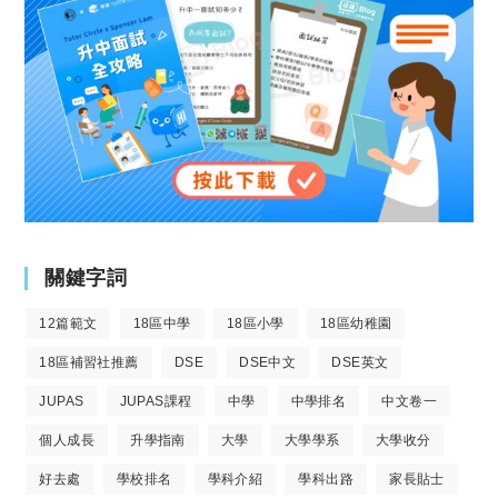
關鍵字詞
12篇範文
18區中學
18區小學
18區幼稚園
18區補習社推薦
DSE
DSE中文
DSE英文
JUPAS
JUPAS課程
中學
中學排名
中文卷一
個人成長
升學指南
大學
大學學系
大學收分
好去處
學校排名
學科介紹
學科出路
家長貼士