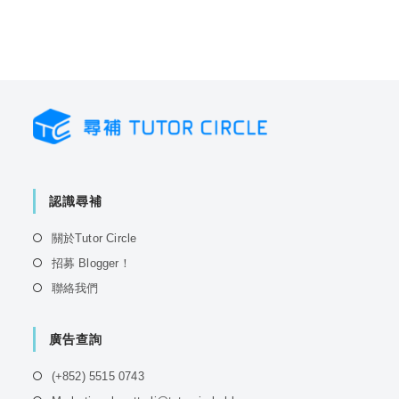
認識尋補
Opens
關於Tutor Circle
in
Opens
招募 Blogger！
a
in
Opens
聯絡我們
new
a
in
tab
new
a
tab
廣告查詢
new
tab
Opens
(+852) 5515 0743
in
Opens