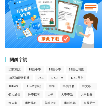
關鍵字詞
12篇範文
18區中學
18區小學
18區幼稚園
18區補習社推薦
DSE
DSE中文
DSE英文
JUPAS
JUPAS課程
中學
中學排名
中文卷一
個人成長
升學指南
大學
大學學系
大學收分
好去處
學校排名
學科介紹
學科出路
家長貼士