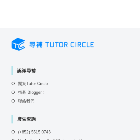
認識尋補
Opens
關於Tutor Circle
in
Opens
招募 Blogger！
a
in
Opens
聯絡我們
new
a
in
tab
new
a
tab
廣告查詢
new
tab
Opens
(+852) 5515 0743
in
Opens