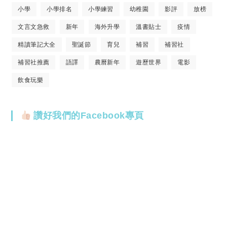
小學
小學排名
小學練習
幼稚園
影評
放榜
文言文急救
新年
海外升學
溫書貼士
疫情
精讀筆記大全
聖誕節
育兒
補習
補習社
補習社推薦
語譯
農曆新年
遊歷世界
電影
飲食玩樂
讚好我們的Facebook專頁