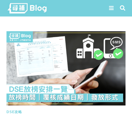
Skip
to
content
DSE攻略