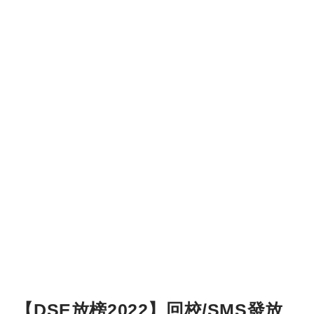
【DSE放榜2022】回校/SMS發放