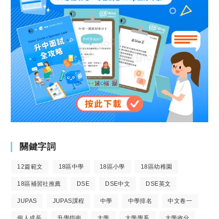
關鍵字詞
12篇範文
18區中學
18區小學
18區幼稚園
18區補習社推薦
DSE
DSE中文
DSE英文
JUPAS
JUPAS課程
中學
中學排名
中文卷一
個人成長
升學指南
大學
大學學系
大學收分