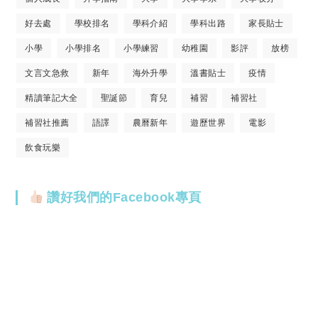
好去處
學校排名
學科介紹
學科出路
家長貼士
小學
小學排名
小學練習
幼稚園
影評
放榜
文言文急救
新年
海外升學
溫書貼士
疫情
精讀筆記大全
聖誕節
育兒
補習
補習社
補習社推薦
語譯
農曆新年
遊歷世界
電影
飲食玩樂
讚好我們的Facebook專頁