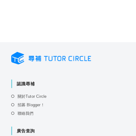
認識尋補
Opens
關於Tutor Circle
in
Opens
招募 Blogger！
a
in
Opens
聯絡我們
new
a
in
tab
new
a
tab
廣告查詢
new