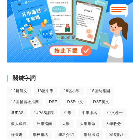
關鍵字詞
12篇範文
18區中學
18區小學
18區幼稚園
18區補習社推薦
DSE
DSE中文
DSE英文
JUPAS
JUPAS課程
中學
中學排名
中文卷一
個人成長
升學指南
大學
大學學系
大學收分
好去處
學校排名
學科介紹
學科出路
家長貼士