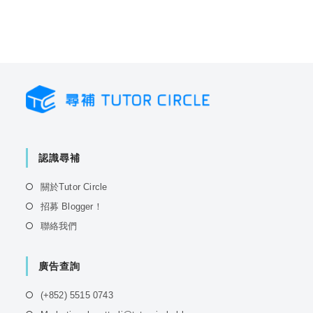
認識尋補
Opens
關於Tutor Circle
in
Opens
招募 Blogger！
a
in
Opens
聯絡我們
new
a
in
tab
new
a
tab
廣告查詢
new
tab
Opens
(+852) 5515 0743
in
Opens