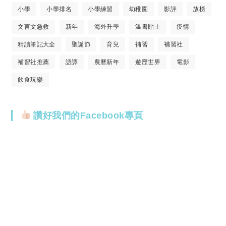
小學
小學排名
小學練習
幼稚園
影評
放榜
文言文急救
新年
海外升學
溫書貼士
疫情
精讀筆記大全
聖誕節
育兒
補習
補習社
補習社推薦
語譯
農曆新年
遊歷世界
電影
飲食玩樂
讚好我們的Facebook專頁