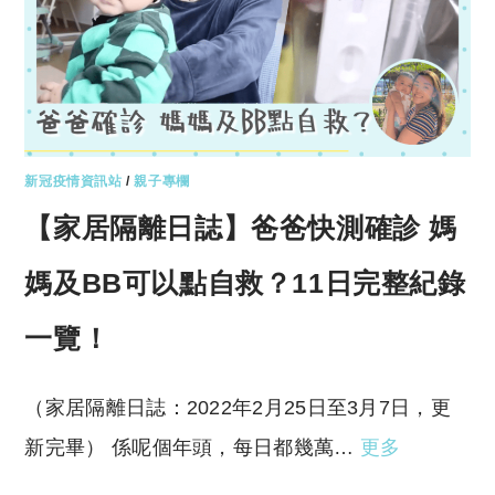
新冠疫情資訊站
/
親子專欄
【家居隔離日誌】爸爸快測確診 媽
媽及BB可以點自救？11日完整紀錄
一覽！
（家居隔離日誌：2022年2月25日至3月7日，更
新完畢） 係呢個年頭，每日都幾萬…
更多