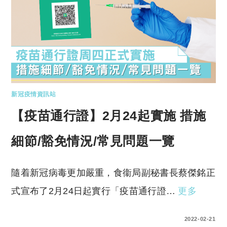
新冠疫情資訊站
【疫苗通行證】2月24起實施 措施
細節/豁免情況/常見問題一覽
隨着新冠病毒更加嚴重，食衞局副秘書長蔡傑銘正
式宣布了2月24日起實行「疫苗通行證…
更多
0 COMMENTS
2022-02-21