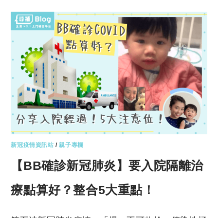
新冠疫情資訊站
/
親子專欄
【BB確診新冠肺炎】要入院隔離治
療點算好？整合5大重點！