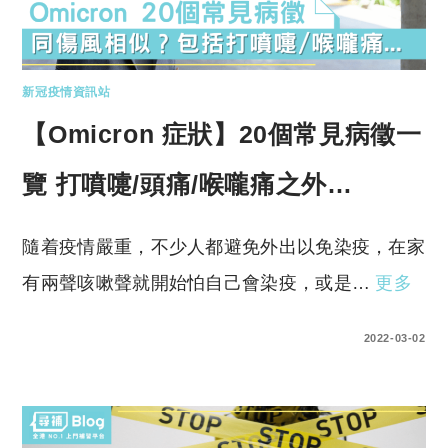
新冠疫情資訊站
【Omicron 症狀】20個常見病徵一
覽 打噴嚏/頭痛/喉嚨痛之外…
隨着疫情嚴重，不少人都避免外出以免染疫，在家
有兩聲咳嗽聲就開始怕自己會染疫，或是…
更多
0 COMMENTS
2022-03-02