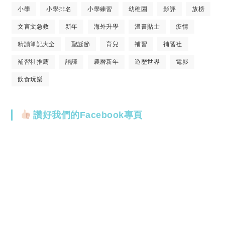
小學
小學排名
小學練習
幼稚園
影評
放榜
文言文急救
新年
海外升學
溫書貼士
疫情
精讀筆記大全
聖誕節
育兒
補習
補習社
補習社推薦
語譯
農曆新年
遊歷世界
電影
飲食玩樂
讚好我們的Facebook專頁