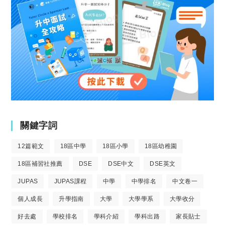
關鍵字詞
12篇範文
18區中學
18區小學
18區幼稚園
18區補習社推薦
DSE
DSE中文
DSE英文
JUPAS
JUPAS課程
中學
中學排名
中文卷一
個人成長
升學指南
大學
大學學系
大學收分
好去處
學校排名
學科介紹
學科出路
家長貼士