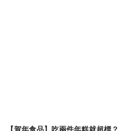
【賀年食品】吃兩件年糕就超標？