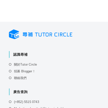
認識尋補
Opens
關於Tutor Circle
in
Opens
招募 Blogger！
a
in
Opens
聯絡我們
new
a
in
tab
new
a
tab
廣告查詢
new
tab
Opens
(+852) 5515 0743
in
Opens