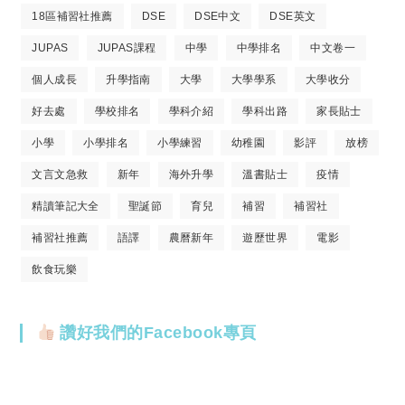
18區補習社推薦
DSE
DSE中文
DSE英文
JUPAS
JUPAS課程
中學
中學排名
中文卷一
個人成長
升學指南
大學
大學學系
大學收分
好去處
學校排名
學科介紹
學科出路
家長貼士
小學
小學排名
小學練習
幼稚園
影評
放榜
文言文急救
新年
海外升學
溫書貼士
疫情
精讀筆記大全
聖誕節
育兒
補習
補習社
補習社推薦
語譯
農曆新年
遊歷世界
電影
飲食玩樂
讚好我們的Facebook專頁