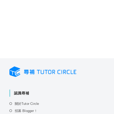
認識尋補
Opens
關於Tutor Circle
in
Opens
招募 Blogger！
a