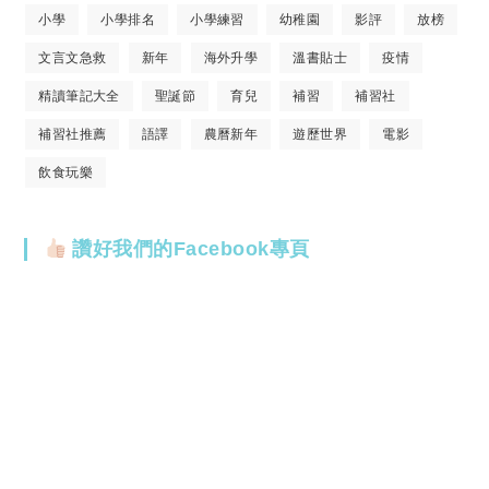
小學
小學排名
小學練習
幼稚園
影評
放榜
文言文急救
新年
海外升學
溫書貼士
疫情
精讀筆記大全
聖誕節
育兒
補習
補習社
補習社推薦
語譯
農曆新年
遊歷世界
電影
飲食玩樂
讚好我們的Facebook專頁