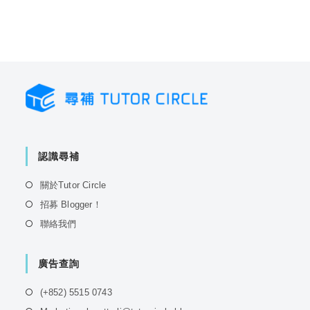
認識尋補
Opens
關於Tutor Circle
in
Opens
招募 Blogger！
a
in
Opens
聯絡我們
new
a
in
tab
new
a
tab
廣告查詢
new
tab
Opens
(+852) 5515 0743
in
Opens