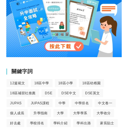
關鍵字詞
12篇範文
18區中學
18區小學
18區幼稚園
18區補習社推薦
DSE
DSE中文
DSE英文
JUPAS
JUPAS課程
中學
中學排名
中文卷一
個人成長
升學指南
大學
大學學系
大學收分
好去處
學校排名
學科介紹
學科出路
家長貼士