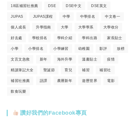
18區補習社推薦
DSE
DSE中文
DSE英文
JUPAS
JUPAS課程
中學
中學排名
中文卷一
個人成長
升學指南
大學
大學學系
大學收分
好去處
學校排名
學科介紹
學科出路
家長貼士
小學
小學排名
小學練習
幼稚園
影評
放榜
文言文急救
新年
海外升學
溫書貼士
疫情
精讀筆記大全
聖誕節
育兒
補習
補習社
補習社推薦
語譯
農曆新年
遊歷世界
電影
飲食玩樂
讚好我們的Facebook專頁