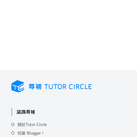
認識尋補
Opens
關於Tutor Circle
in
Opens
招募 Blogger！
a