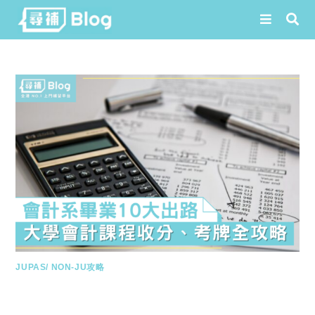
Skip
to
content
JUPAS/ NON-JU攻略