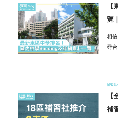
【
覽
相信
尋合
0 
補習貼
【
補