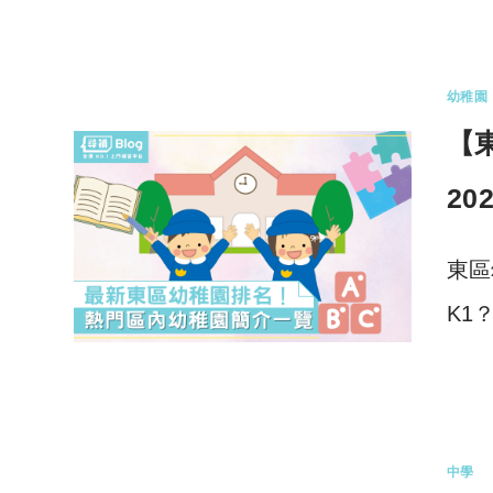
0 
幼稚園
【
20
東區
K1
0 
中學