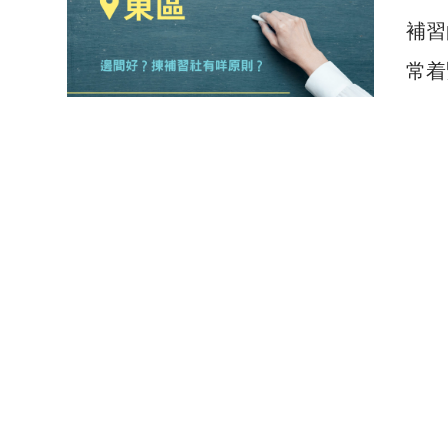
補習
常着
0 