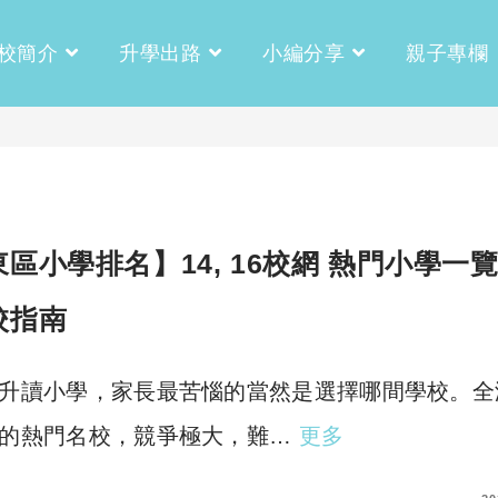
校簡介
升學出路
小編分享
親子專欄
東區小學排名】14, 16校網 熱門小學一
校指南
升讀小學，家長最苦惱的當然是選擇哪間學校。全
的熱門名校，競爭極大，難…
更多