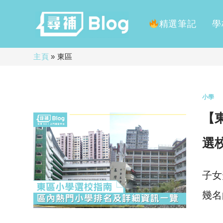
精選筆記
學
Skip
主頁
»
東區
to
content
小學
【
選
子女
幾名