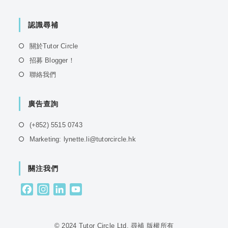
認識尋補
Opens
關於Tutor Circle
in
Opens
招募 Blogger！
a
in
Opens
聯絡我們
new
a
in
tab
new
a
tab
廣告查詢
new
tab
Opens
(+852) 5515 0743
in
Opens
Marketing: lynette.li@tutorcircle.hk
a
in
new
a
tab
關注我們
new
tab
F
I
L
Y
a
n
i
o
c
s
n
u
e
t
k
T
© 2024 Tutor Circle Ltd. 尋補 版權所有