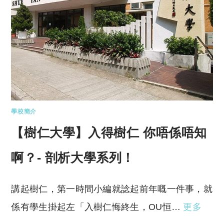
學校簡介
【樹仁大學】入得樹仁 你唔係唔知
啊？- 剖析大學系列！
講起樹仁，第一時間小編就諗起前年嘅一件事，就
係有學生掛起左「入樹仁悔終生，OU恒…
更多