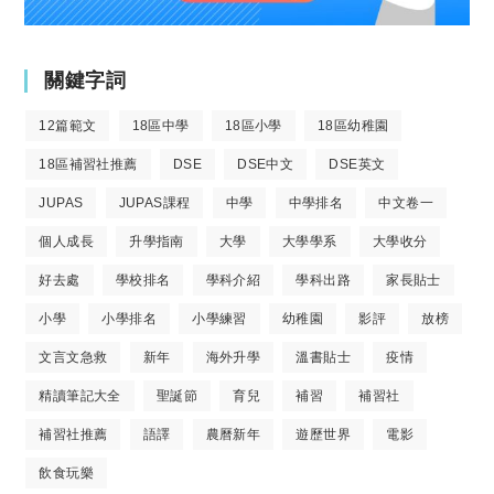
關鍵字詞
12篇範文
18區中學
18區小學
18區幼稚園
18區補習社推薦
DSE
DSE中文
DSE英文
JUPAS
JUPAS課程
中學
中學排名
中文卷一
個人成長
升學指南
大學
大學學系
大學收分
好去處
學校排名
學科介紹
學科出路
家長貼士
小學
小學排名
小學練習
幼稚園
影評
放榜
文言文急救
新年
海外升學
溫書貼士
疫情
精讀筆記大全
聖誕節
育兒
補習
補習社
補習社推薦
語譯
農曆新年
遊歷世界
電影
飲食玩樂