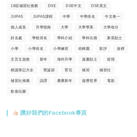
18區補習社推薦
DSE
DSE中文
DSE英文
JUPAS
JUPAS課程
中學
中學排名
中文卷一
個人成長
升學指南
大學
大學學系
大學收分
好去處
學校排名
學科介紹
學科出路
家長貼士
小學
小學排名
小學練習
幼稚園
影評
放榜
文言文急救
新年
海外升學
溫書貼士
疫情
精讀筆記大全
聖誕節
育兒
補習
補習社
補習社推薦
語譯
農曆新年
遊歷世界
電影
飲食玩樂
讚好我們的Facebook專頁