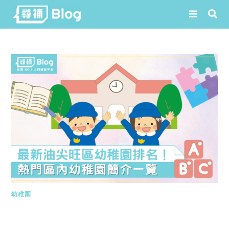
Skip
to
content
幼稚園