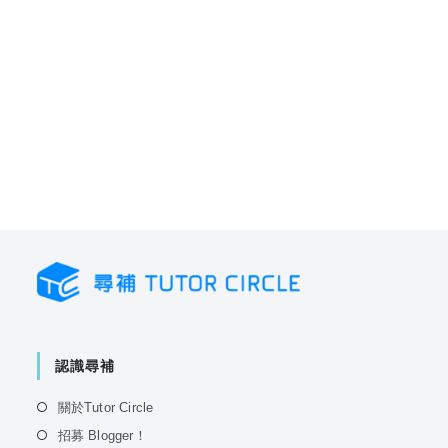
認識尋補
Opens
關於Tutor Circle
in
Opens
招募 Blogger！
a