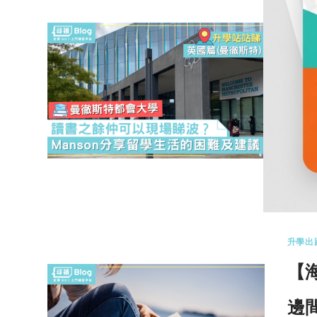
升學出
【
分
近期
拿大
0 
升學出
【
邊