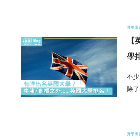
3 
升學出
【
學
不少
除了
5 
升學出