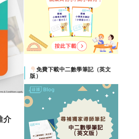
on
、加
免費下載中二數學筆記（英文
版）
22-02-25
推介