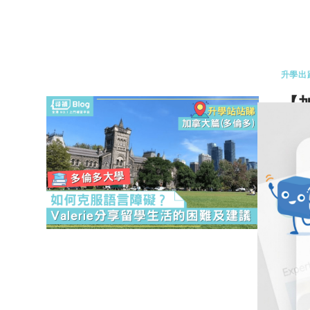
0 
升學出
【
V
近期
拿大
0 