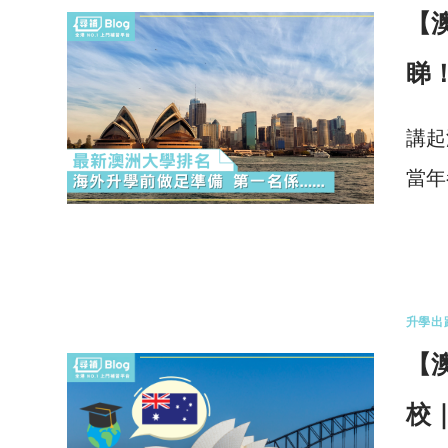
【
睇
講起
當年
2 
升學出
【
校