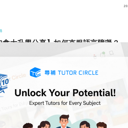
COMMENTS
20
路
加拿大升學分享】如何克服語言障礙？
alerie分享留學困難及建議｜升學站站睇
海外升學成為了主流趨勢，加上不少國家例如澳洲
和英國都推行了新的移民政…
更多
COMMENTS
20