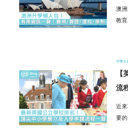
澳洲
教育
0 
升學出
【
流
近來
要的