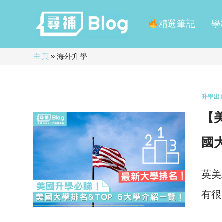
精選筆記
學
Skip
主頁
»
海外升學
to
content
升學出
【
國
英美
有很