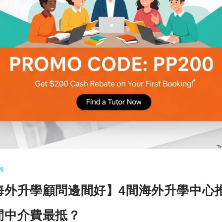
路
英國升學分享】如何適應當地生活？Mans
享留學困難及建議｜升學站站睇
海外升學成為了主流趨勢，加上不少國家例如澳洲
和英國都推行了新的移民政…
更多
COMMENTS
20
路
海外升學顧問邊間好】4間海外升學中心
間中介費最抵？