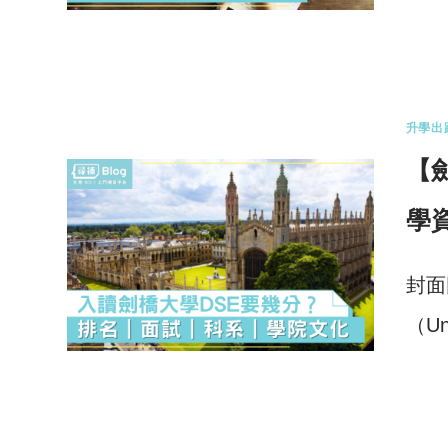
0 
升學出
【
學
封面
（Un
0 