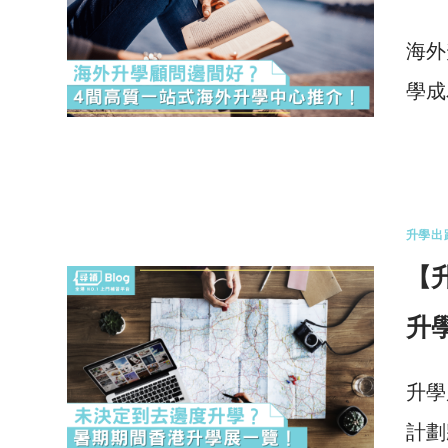
海外
學成
0 
升學出
【
升
升學
計劃