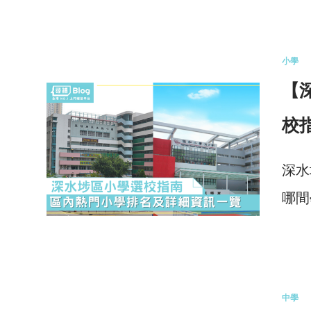
0 
小學
【
校
深水
哪間
0 
中學