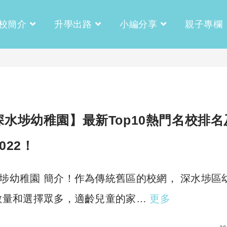
校簡介
升學出路
小編分享
親子專欄
深水埗幼稚園】最新Top10熱門名校排名
022！
埗幼稚園 簡介！作為傳統舊區的校網， 深水埗區
數量和選擇眾多，適齡兒童的家…
更多