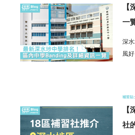
【
一
深水
風好
0 
補習貼
【
社