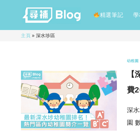
精選筆記
學
Skip
主頁
»
深水埗區
to
content
幼稚園
【
費2
深水
園 