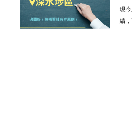
現今
績，
0 