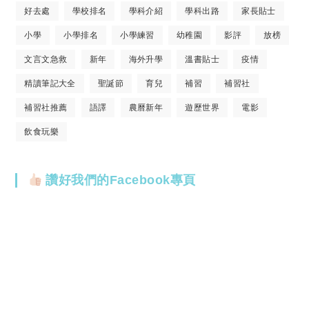
好去處
學校排名
學科介紹
學科出路
家長貼士
小學
小學排名
小學練習
幼稚園
影評
放榜
文言文急救
新年
海外升學
溫書貼士
疫情
精讀筆記大全
聖誕節
育兒
補習
補習社
補習社推薦
語譯
農曆新年
遊歷世界
電影
飲食玩樂
讚好我們的Facebook專頁