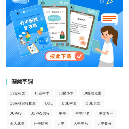
關鍵字詞
12篇範文
18區中學
18區小學
18區幼稚園
18區補習社推薦
DSE
DSE中文
DSE英文
JUPAS
JUPAS課程
中學
中學排名
中文卷一
個人成長
升學指南
大學
大學學系
大學收分