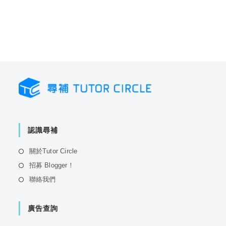
認識尋補
Opens
關於Tutor Circle
in
Opens
招募 Blogger！
a
in
Opens
聯絡我們
new
a
in
tab
new
a
tab
廣告查詢
new
tab