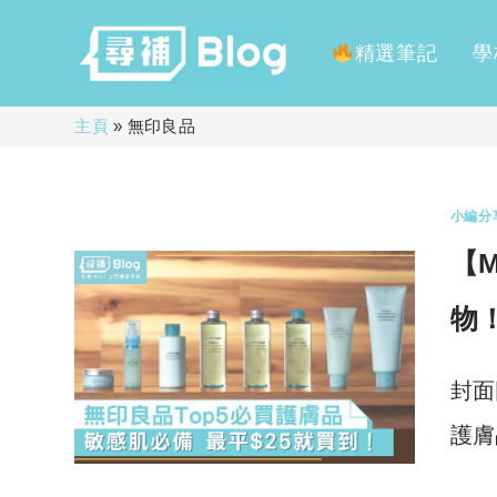
精選筆記
學
Skip
主頁
»
無印良品
to
content
小編分
【
物
封面
護膚