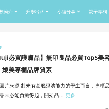
校簡介
升學出路
小編分享
親子專欄
享
Muji必買護膚品】無印良品必買Top5美
！媲美專櫃品牌質素
圖片來源 對未有甚麼經濟能力的學生而言，專櫃
品未必能負擔得起，開架品…
更多