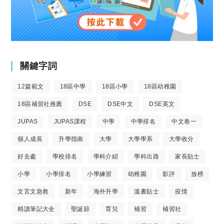
關鍵字詞
12篇範文
18區中學
18區小學
18區幼稚園
18區補習社推薦
DSE
DSE中文
DSE英文
JUPAS
JUPAS課程
中學
中學排名
中文卷一
個人成長
升學指南
大學
大學學系
大學收分
好去處
學校排名
學科介紹
學科出路
家長貼士
小學
小學排名
小學練習
幼稚園
影評
放榜
文言文急救
新年
海外升學
溫書貼士
疫情
精讀筆記大全
聖誕節
育兒
補習
補習社