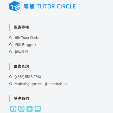
認識尋補
Opens
關於Tutor Circle
in
Opens
招募 Blogger！
a
in
Opens
聯絡我們
new
a
in
tab
new
a
tab
廣告查詢
new
tab
Opens
(+852) 5515 0743
in
Opens
Marketing: lynette.li@tutorcircle.hk
a
in
new
a
tab
關注我們
new
tab
F
I
L
Y