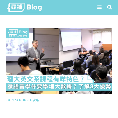
Skip
to
content
JUPAS/ NON-JU攻略