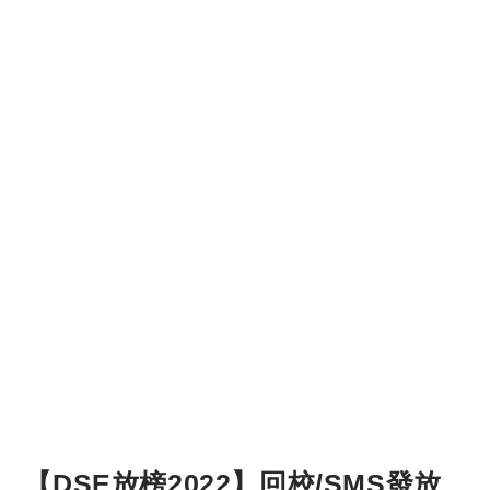
【DSE放榜2022】回校/SMS發放