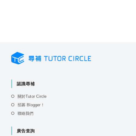
認識尋補
Opens
關於Tutor Circle
in
Opens
招募 Blogger！
a
in
Opens
聯絡我們
new
a
in
tab
new
a
tab
廣告查詢
new