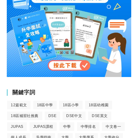
關鍵字詞
12篇範文
18區中學
18區小學
18區幼稚園
18區補習社推薦
DSE
DSE中文
DSE英文
JUPAS
JUPAS課程
中學
中學排名
中文卷一
個人成長
升學指南
大學
大學學系
大學收分