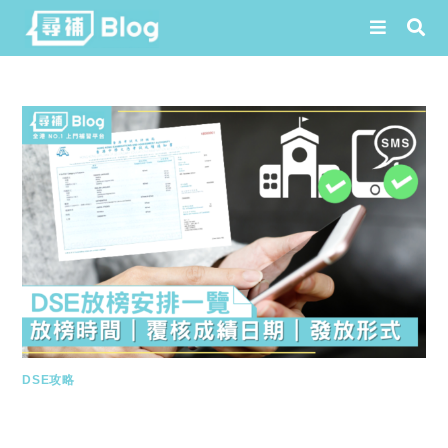
Skip
to
content
DSE攻略