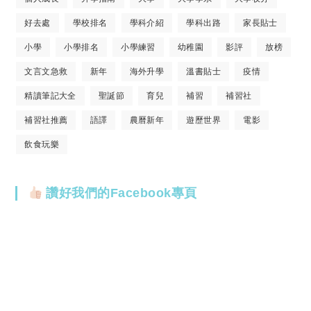
好去處
學校排名
學科介紹
學科出路
家長貼士
小學
小學排名
小學練習
幼稚園
影評
放榜
文言文急救
新年
海外升學
溫書貼士
疫情
精讀筆記大全
聖誕節
育兒
補習
補習社
補習社推薦
語譯
農曆新年
遊歷世界
電影
飲食玩樂
讚好我們的Facebook專頁