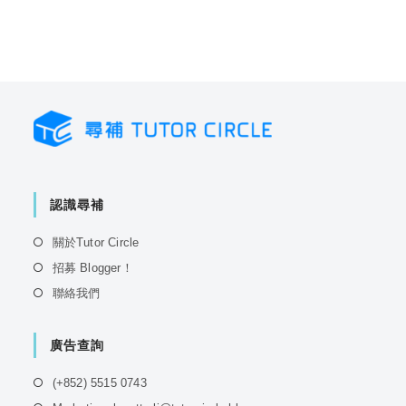
認識尋補
Opens
關於Tutor Circle
in
Opens
招募 Blogger！
a
in
Opens
聯絡我們
new
a
in
tab
new
a
tab
廣告查詢
new
tab
Opens
(+852) 5515 0743
in
Opens