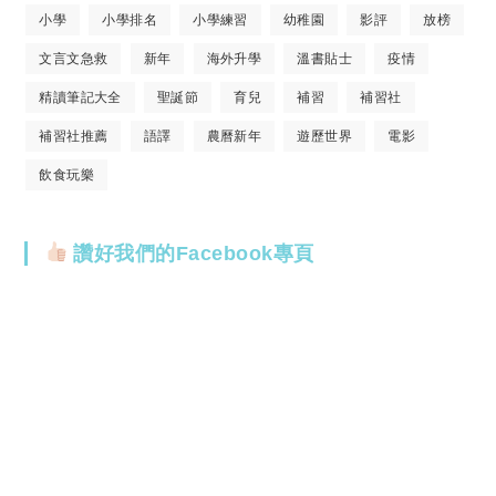
小學
小學排名
小學練習
幼稚園
影評
放榜
文言文急救
新年
海外升學
溫書貼士
疫情
精讀筆記大全
聖誕節
育兒
補習
補習社
補習社推薦
語譯
農曆新年
遊歷世界
電影
飲食玩樂
讚好我們的Facebook專頁