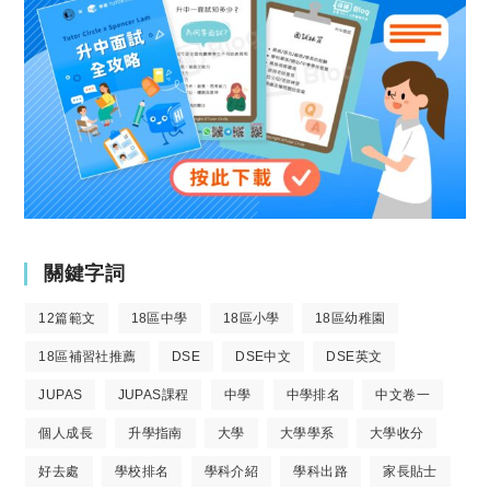
關鍵字詞
12篇範文
18區中學
18區小學
18區幼稚園
18區補習社推薦
DSE
DSE中文
DSE英文
JUPAS
JUPAS課程
中學
中學排名
中文卷一
個人成長
升學指南
大學
大學學系
大學收分
好去處
學校排名
學科介紹
學科出路
家長貼士