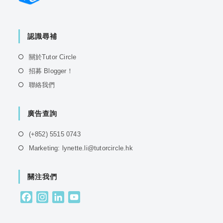
認識尋補
Opens
關於Tutor Circle
in
Opens
招募 Blogger！
a
in
Opens
聯絡我們
new
a
in
tab
new
a
tab
廣告查詢
new
tab
Opens
(+852) 5515 0743
in
Opens
Marketing: lynette.li@tutorcircle.hk
a
in
new
a
tab
關注我們
new
tab
F
I
L
Y
a
n
i
o
c
s
n
u