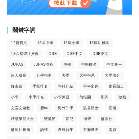
關鍵字詞
12篇範文
18區中學
18區小學
18區幼稚園
18區補習社推薦
DSE
DSE中文
DSE英文
JUPAS
JUPAS課程
中學
中學排名
中文卷一
個人成長
升學指南
大學
大學學系
大學收分
好去處
學校排名
學科介紹
學科出路
家長貼士
小學
小學排名
小學練習
幼稚園
影評
放榜
文言文急救
新年
海外升學
溫書貼士
疫情
精讀筆記大全
聖誕節
育兒
補習
補習社
補習社推薦
語譯
農曆新年
遊歷世界
電影