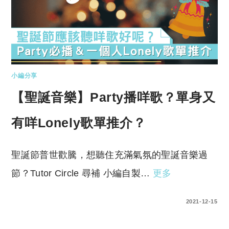
小編分享
【聖誕音樂】Party播咩歌？單身又
有咩Lonely歌單推介？
聖誕節普世歡騰，想聽住充滿氣氛的聖誕音樂過
節？Tutor Circle 尋補 小編自製…
更多
0 COMMENTS
2021-12-15