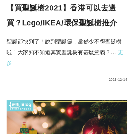
【買聖誕樹2021】香港可以去邊
買？Lego/IKEA/環保聖誕樹推介
聖誕節快到了！說到聖誕節，當然少不得聖誕樹
啦！大家知不知道其實聖誕樹有甚麼意義？…
更
多
0 COMMENTS
2021-12-14