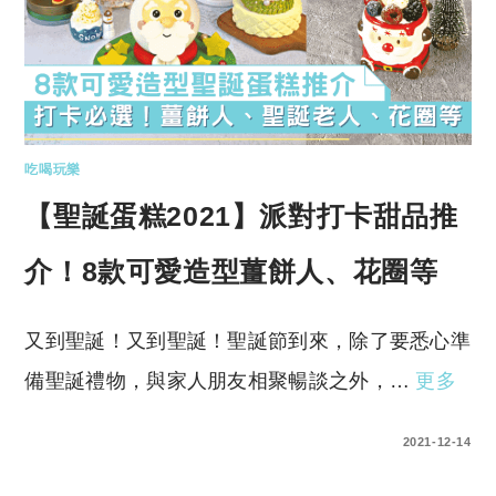
吃喝玩樂
【聖誕蛋糕2021】派對打卡甜品推
介！8款可愛造型薑餅人、花圈等
又到聖誕！又到聖誕！聖誕節到來，除了要悉心準
備聖誕禮物，與家人朋友相聚暢談之外，…
更多
0 COMMENTS
2021-12-14