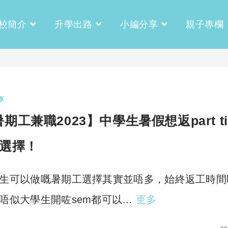
校簡介
升學出路
小編分享
親子專欄
享
期工兼職2023】中學生暑假想返part ti
大選擇！
生可以做嘅暑期工選擇其實並唔多，始終返工時間
唔似大學生開咗sem都可以…
更多