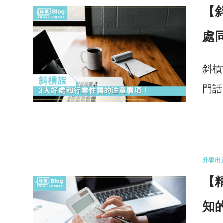
【斜
處
斜槓族
門
4 
升學出
【
知