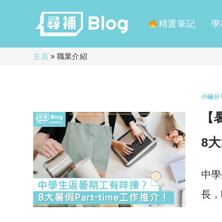
精選筆記
學
Skip
主頁
»
職業介紹
to
content
小編分
【暑
8
中學
長，