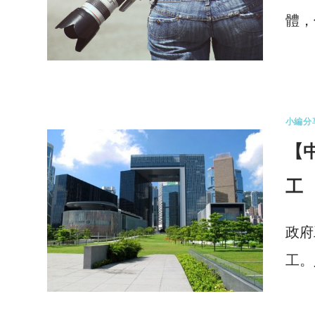
體，
1 
小編分
【
工
政府
工。
1 