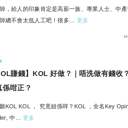
師，給人的印象肯定是高薪一族、專業人士、中產
師總不會太低人工吧！很多…
更多
COMMENT
20
享
KOL賺錢】KOL 好做？｜唔洗做有錢收？
真係咁正？
聽KOL KOL ， 究竟姐係咩？KOL ，全名Key Opin
der, 中…
更多