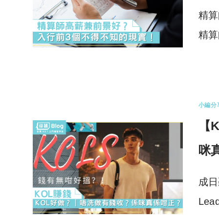
精算
精算
1 
小編分
【
咪
成日
Lea