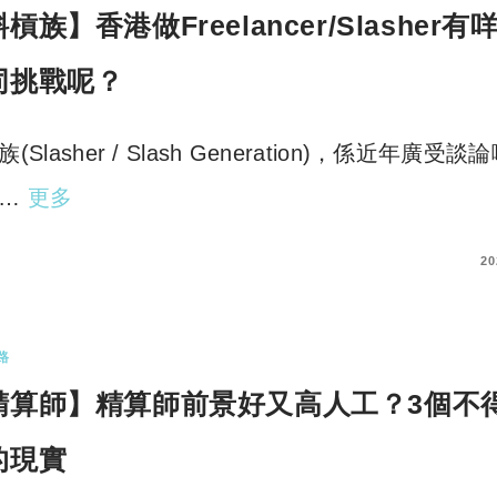
槓族】香港做Freelancer/Slasher有
同挑戰呢？
(Slasher / Slash Generation)，係近年廣受談
話…
更多
COMMENTS
20
路
精算師】精算師前景好又高人工？3個不
的現實