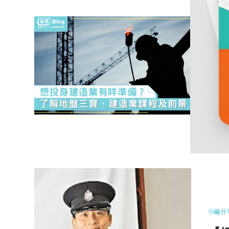
升學出
【
三
我們
造業
0 
小編分