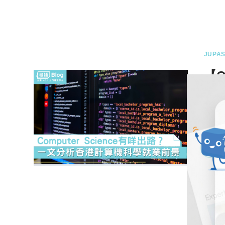
2 
JUPAS
【C
計
今天
學
1 