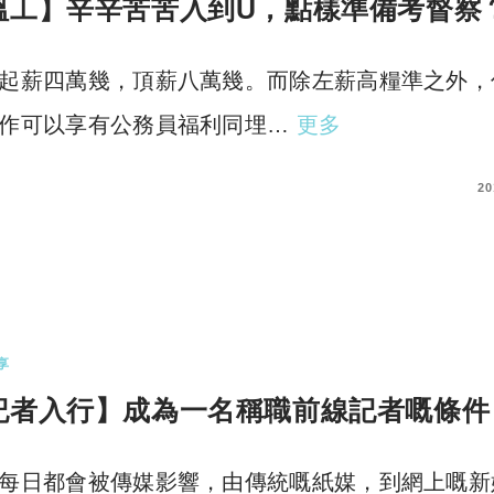
搵工】辛辛苦苦入到U，點樣準備考督察
起薪四萬幾，頂薪八萬幾。而除左薪高糧準之外，
作可以享有公務員福利同埋…
更多
COMMENTS
20
享
記者入行】成為一名稱職前線記者嘅條件
每日都會被傳媒影響，由傳統嘅紙媒，到網上嘅新