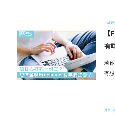
1 
小編分
【
有
若你
有想過
3 
升學出