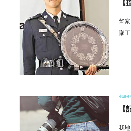
【
督察
隊工
0 
小編分
【
我地