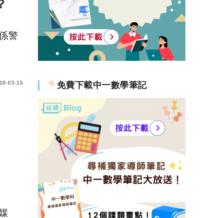
？
係警
19-03-15
免費下載中一數學筆記
媒