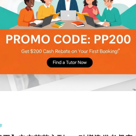
路
投身建造業】想投身建造業？首先要識地
寶！
經常在廣告上看到「職安真漢子」，隨著社會發展
的前景和薪金比以前更理想…
更多
COMMENTS
20
享