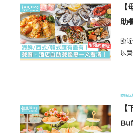
【
助
臨近
以買
0 
吃喝玩
【
Bu