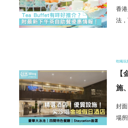
香港
法，
0 
吃喝玩
【金
施
封面
場所