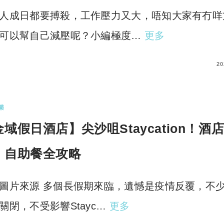
人成日都要搏殺，工作壓力又大，唔知大家有冇咩
可以幫自己減壓呢？小編極度…
更多
COMMENTS
20
樂
域假日酒店】尖沙咀Staycation！酒
、自助餐全攻略
圖片來源 多個長假期來臨，遺憾是疫情反覆，不
關閉，不受影響Stayc…
更多