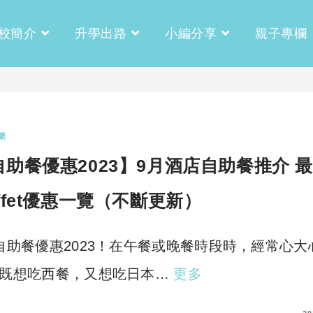
校簡介
升學出路
小編分享
親子專欄
樂
自助餐優惠2023】9月酒店自助餐推介 
ffet優惠一覽（不斷更新）
自助餐優惠2023！在午餐或晚餐時段時，經常心大
既想吃西餐，又想吃日本…
更多