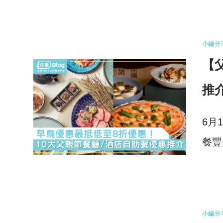
0 
小編分
【
推
6月
餐豐
0 
小編分