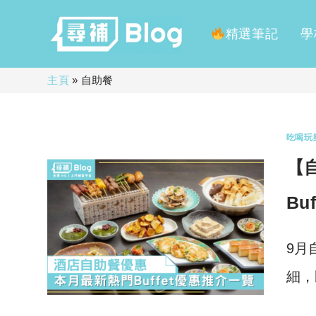
精選筆記
學
Skip
主頁
»
自助餐
to
content
吃喝玩
【
Bu
9月
細，