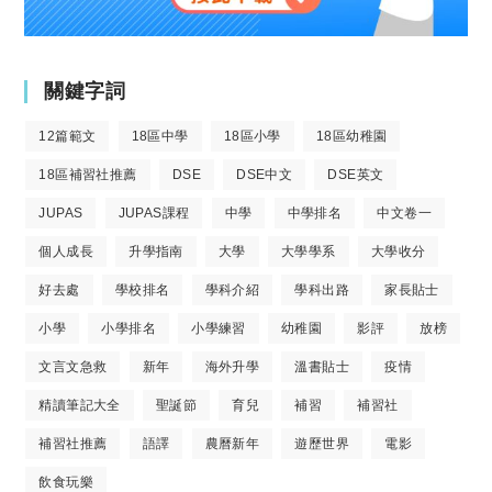
關鍵字詞
12篇範文
18區中學
18區小學
18區幼稚園
18區補習社推薦
DSE
DSE中文
DSE英文
JUPAS
JUPAS課程
中學
中學排名
中文卷一
個人成長
升學指南
大學
大學學系
大學收分
好去處
學校排名
學科介紹
學科出路
家長貼士
小學
小學排名
小學練習
幼稚園
影評
放榜
文言文急救
新年
海外升學
溫書貼士
疫情
精讀筆記大全
聖誕節
育兒
補習
補習社
補習社推薦
語譯
農曆新年
遊歷世界
電影
飲食玩樂