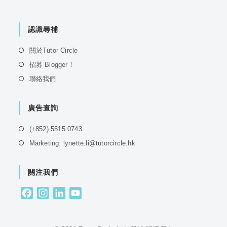
認識尋補
Opens
關於Tutor Circle
in
Opens
招募 Blogger！
a
in
Opens
聯絡我們
new
a
in
tab
new
a
tab
廣告查詢
new
tab
Opens
(+852) 5515 0743
in
Opens
Marketing: lynette.li@tutorcircle.hk
a
in
new
a
tab
關注我們
new
tab
F
I
L
Y
a
n
i
o
c
s
n
u