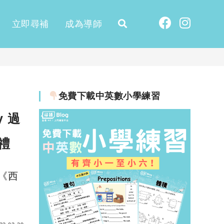
立即尋補
成為導師
免費下載中英數小學練習
y 過
禮
 《西