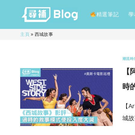
精選筆記
學
Skip
主頁
»
西城故事
to
content
潮流時
【阿
時
【A
城故