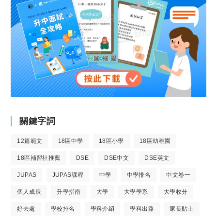
關鍵字詞
12篇範文
18區中學
18區小學
18區幼稚園
18區補習社推薦
DSE
DSE中文
DSE英文
JUPAS
JUPAS課程
中學
中學排名
中文卷一
個人成長
升學指南
大學
大學學系
大學收分
好去處
學校排名
學科介紹
學科出路
家長貼士