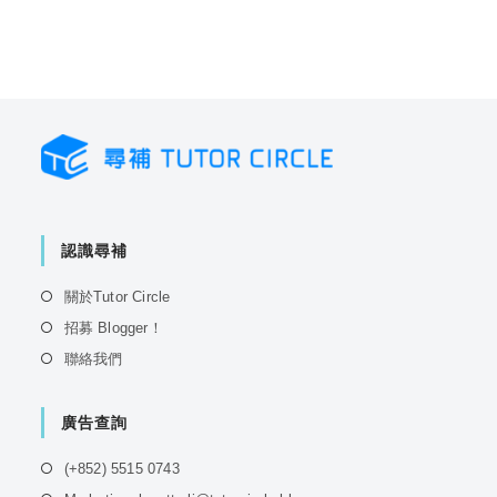
認識尋補
Opens
關於Tutor Circle
in
Opens
招募 Blogger！
a
in
Opens
聯絡我們
new
a
in
tab
new
a
tab
廣告查詢
new
tab
Opens
(+852) 5515 0743
in
Opens