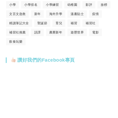
小學
小學排名
小學練習
幼稚園
影評
放榜
文言文急救
新年
海外升學
溫書貼士
疫情
精讀筆記大全
聖誕節
育兒
補習
補習社
補習社推薦
語譯
農曆新年
遊歷世界
電影
飲食玩樂
讚好我們的Facebook專頁