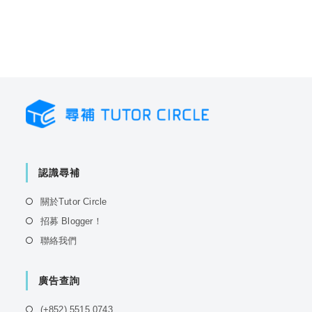
認識尋補
Opens
關於Tutor Circle
in
Opens
招募 Blogger！
a
in
Opens
聯絡我們
new
a
in
tab
new
a
tab
廣告查詢
new
tab
Opens
(+852) 5515 0743