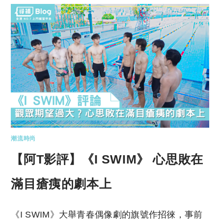
潮流時尚
【阿T影評】《I SWIM》 心思敗在
滿目瘡痍的劇本上
《I SWIM》大舉青春偶像劇的旗號作招徠，事前