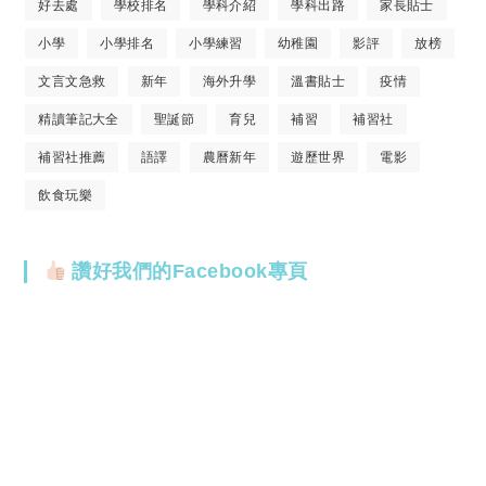
好去處
學校排名
學科介紹
學科出路
家長貼士
小學
小學排名
小學練習
幼稚園
影評
放榜
文言文急救
新年
海外升學
溫書貼士
疫情
精讀筆記大全
聖誕節
育兒
補習
補習社
補習社推薦
語譯
農曆新年
遊歷世界
電影
飲食玩樂
讚好我們的Facebook專頁