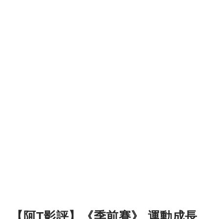
【阿T影評】《季前賽》 運動成長