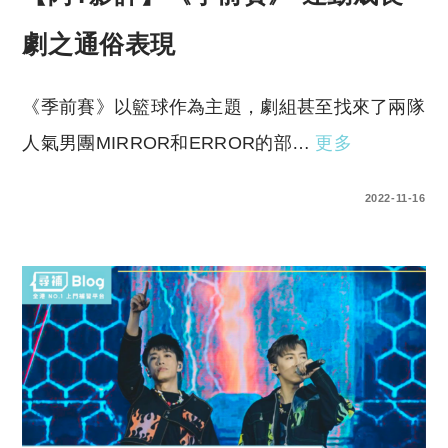
劇之通俗表現
《季前賽》以籃球作為主題，劇組甚至找來了兩隊
人氣男團MIRROR和ERROR的部…
更多
0 COMMENTS
2022-11-16