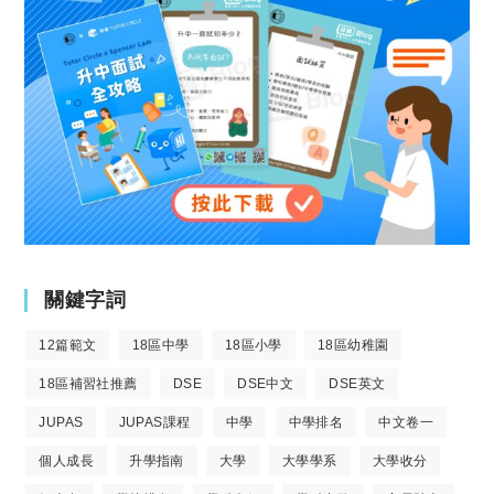
關鍵字詞
12篇範文
18區中學
18區小學
18區幼稚園
18區補習社推薦
DSE
DSE中文
DSE英文
JUPAS
JUPAS課程
中學
中學排名
中文卷一
個人成長
升學指南
大學
大學學系
大學收分