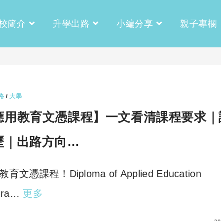
校簡介
升學出路
小編分享
親子專欄
路
/
大學
應用教育文憑課程】一文看清課程要求｜
歷｜出路方向…
育文憑課程！Diploma of Applied Education
gra…
更多