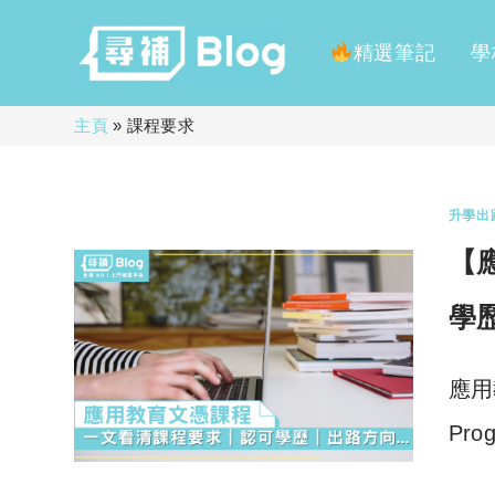
精選筆記
學
Skip
主頁
»
課程要求
to
content
升學出
【
學
應用教
Pro