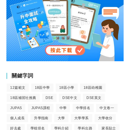
關鍵字詞
12篇範文
18區中學
18區小學
18區幼稚園
18區補習社推薦
DSE
DSE中文
DSE英文
JUPAS
JUPAS課程
中學
中學排名
中文卷一
個人成長
升學指南
大學
大學學系
大學收分
好去處
學校排名
學科介紹
學科出路
家長貼士