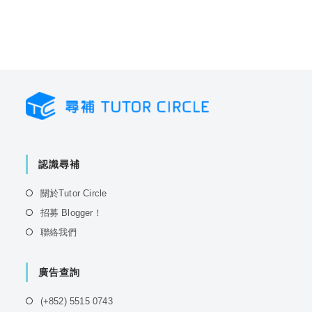
認識尋補
Opens
關於Tutor Circle
in
Opens
招募 Blogger！
a
in
Opens
聯絡我們
new
a
in
tab
new
a
tab
廣告查詢
new
tab
Opens
(+852) 5515 0743