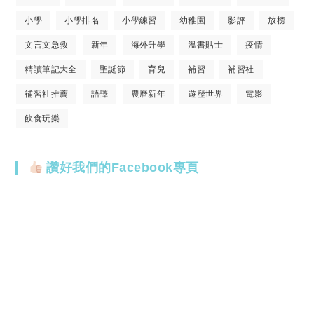
小學
小學排名
小學練習
幼稚園
影評
放榜
文言文急救
新年
海外升學
溫書貼士
疫情
精讀筆記大全
聖誕節
育兒
補習
補習社
補習社推薦
語譯
農曆新年
遊歷世界
電影
飲食玩樂
讚好我們的Facebook專頁