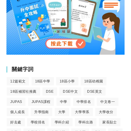
關鍵字詞
12篇範文
18區中學
18區小學
18區幼稚園
18區補習社推薦
DSE
DSE中文
DSE英文
JUPAS
JUPAS課程
中學
中學排名
中文卷一
個人成長
升學指南
大學
大學學系
大學收分
好去處
學校排名
學科介紹
學科出路
家長貼士