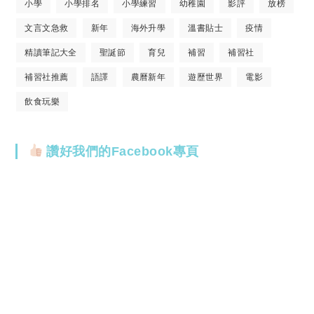
小學
小學排名
小學練習
幼稚園
影評
放榜
文言文急救
新年
海外升學
溫書貼士
疫情
精讀筆記大全
聖誕節
育兒
補習
補習社
補習社推薦
語譯
農曆新年
遊歷世界
電影
飲食玩樂
讚好我們的Facebook專頁