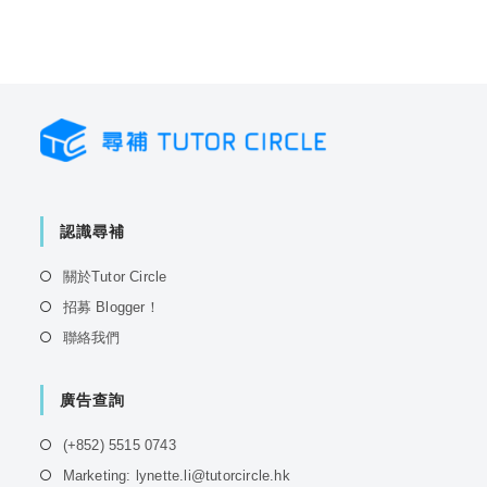
認識尋補
Opens
關於Tutor Circle
in
Opens
招募 Blogger！
a
in
Opens
聯絡我們
new
a
in
tab
new
a
tab
廣告查詢
new
tab
Opens
(+852) 5515 0743
in
Opens
Marketing: lynette.li@tutorcircle.hk
a