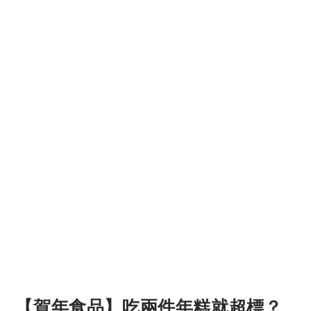
【賀年食品】吃兩件年糕就超標？