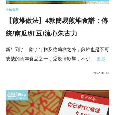
小編分享
【煎堆做法】4款簡易煎堆食譜：傳
統/南瓜/紅豆/流心朱古力
新年到了，除了年糕及蘿蔔糕之外，煎堆也是不可
或缺的賀年食品之一，受疫情影響，不少…
更多
0 COMMENTS
2022-01-18