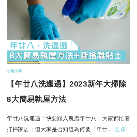
小編分享
【年廿八洗邋遢】2023新年大掃除
8大簡易執屋方法
年廿八洗邋遢！快要踏入農曆年廿八，大家都忙着
打掃家居；但大家是否知道為何要「年廿…
更多