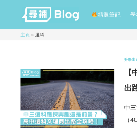
精選筆記
學
Skip
主頁
»
選科
to
content
升學出
【
出
中三
（4