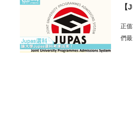
【
正值
們最
7 