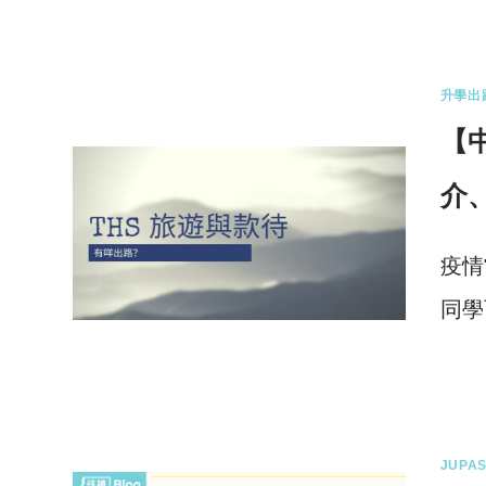
2 
升學出
【
介
疫情
同學
1 
JUPAS