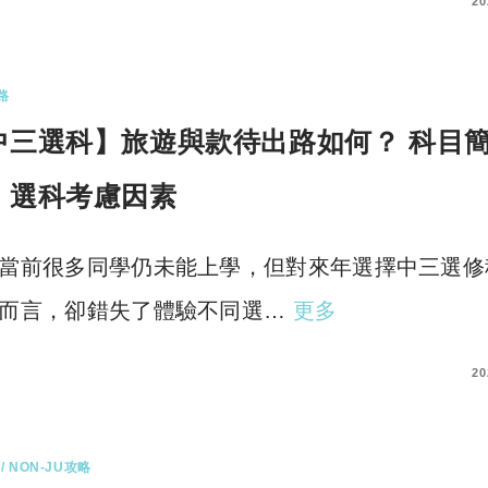
COMMENTS
20
路
中三選科】旅遊與款待出路如何？ 科目
、選科考慮因素
當前很多同學仍未能上學，但對來年選擇中三選修
而言，卻錯失了體驗不同選…
更多
COMMENT
20
/ NON-JU攻略