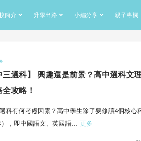
校簡介
升學出路
小編分享
親子專欄
路
中三選科】 興趣還是前景？高中選科文
路全攻略！
選科有何考慮因素？高中學生除了要修讀4個核心
C），即中國語文、英國語…
更多