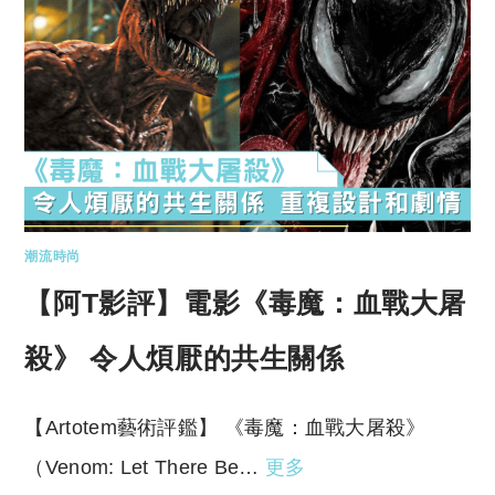
潮流時尚
【阿T影評】電影《毒魔：血戰大屠
殺》 令人煩厭的共生關係
【Artotem藝術評鑑】 《毒魔：血戰大屠殺》
（Venom: Let There Be…
更多