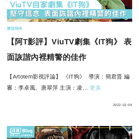
潮流時尚
【阿T影評】ViuTV劇集《IT狗》 表
面詼諧內裡精警的佳作
【Artotem影視評論】 《IT狗》 導演：簡君晋 編
審：李卓風、唐翠萍 主演：凌…
更多
0 COMMENTS
2022-02-09