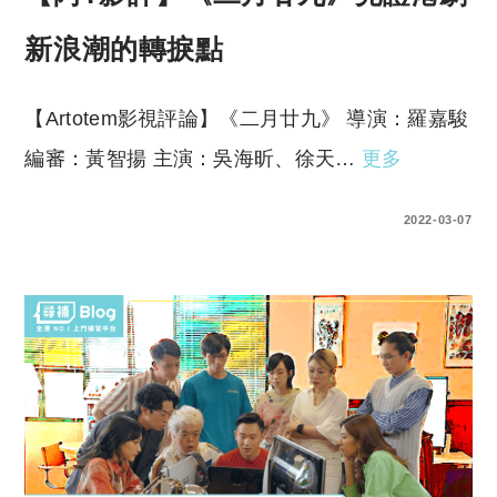
新浪潮的轉捩點
【Artotem影視評論】《二月廿九》 導演：羅嘉駿
編審：黃智揚 主演：吳海昕、徐天…
更多
0 COMMENTS
2022-03-07