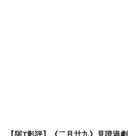
【阿T影評】《二月廿九》見證港劇