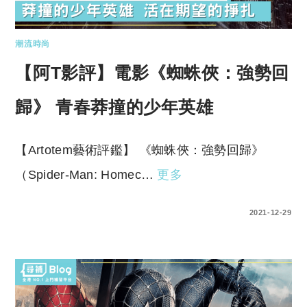
潮流時尚
【阿T影評】電影《蜘蛛俠：強勢回
歸》 青春莽撞的少年英雄
【Artotem藝術評鑑】 《蜘蛛俠：強勢回歸》
（Spider-Man: Homec…
更多
0 COMMENTS
2021-12-29