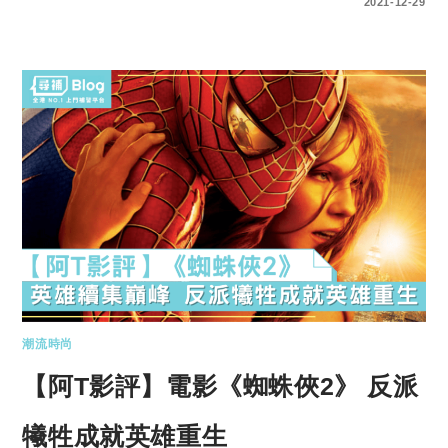
0 COMMENTS
2021-12-29
潮流時尚
【阿T影評】電影《蜘蛛俠2》 反派
犧牲成就英雄重生