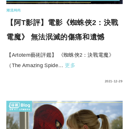
潮流時尚
【阿T影評】電影《蜘蛛俠2：決戰
電魔》 無法泯滅的傷痛和遺憾
【Artotem藝術評鑑】 《蜘蛛俠2：決戰電魔》
（The Amazing Spide…
更多
0 COMMENTS
2021-12-29