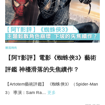
潮流時尚
【阿T影評】電影《蜘蛛俠3》藝術
評鑑 神檯滑落的失焦續作？
【Artotem藝術評鑑】 《蜘蛛俠3》（Spider-Man
3） 導演：Sam Ra…
更多