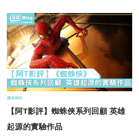
潮流時尚
【阿T影評】蜘蛛俠系列回顧 英雄
起源的實驗作品