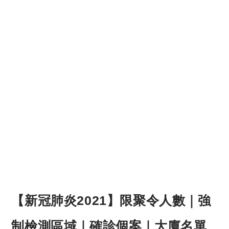
【新冠肺炎2021】限聚令人數｜強
制檢測區域｜確診個案｜大廈名單