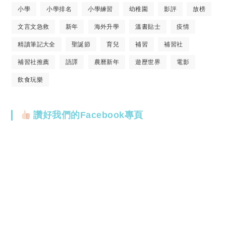
小學
小學排名
小學練習
幼稚園
影評
放榜
文言文急救
新年
海外升學
溫書貼士
疫情
精讀筆記大全
聖誕節
育兒
補習
補習社
補習社推薦
語譯
農曆新年
遊歷世界
電影
飲食玩樂
讚好我們的Facebook專頁