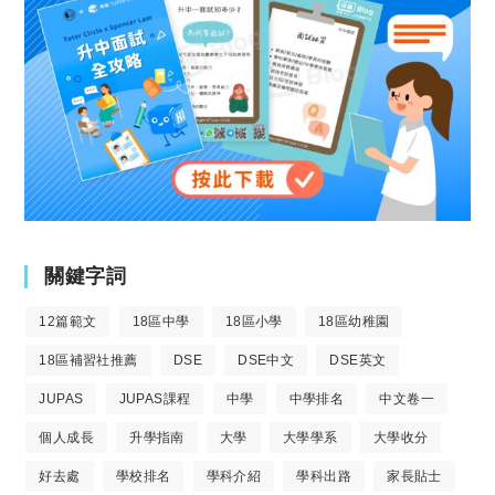
關鍵字詞
12篇範文
18區中學
18區小學
18區幼稚園
18區補習社推薦
DSE
DSE中文
DSE英文
JUPAS
JUPAS課程
中學
中學排名
中文卷一
個人成長
升學指南
大學
大學學系
大學收分
好去處
學校排名
學科介紹
學科出路
家長貼士