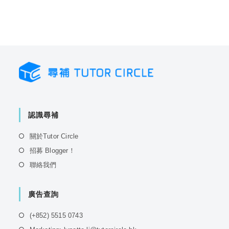
認識尋補
Opens
關於Tutor Circle
in
Opens
招募 Blogger！
a
in
Opens
聯絡我們
new
a
in
tab
new
a
tab
廣告查詢
new
tab
Opens
(+852) 5515 0743
in
Opens