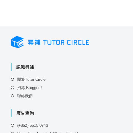
認識尋補
Opens
關於Tutor Circle
in
Opens
招募 Blogger！
a
in
Opens
聯絡我們
new
a
in
tab
new
a
tab
廣告查詢
new
tab
Opens
(+852) 5515 0743
in
Opens