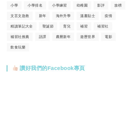
小學
小學排名
小學練習
幼稚園
影評
放榜
文言文急救
新年
海外升學
溫書貼士
疫情
精讀筆記大全
聖誕節
育兒
補習
補習社
補習社推薦
語譯
農曆新年
遊歷世界
電影
飲食玩樂
讚好我們的Facebook專頁