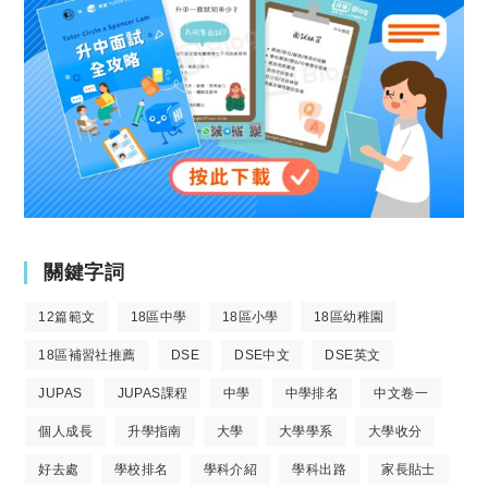
關鍵字詞
12篇範文
18區中學
18區小學
18區幼稚園
18區補習社推薦
DSE
DSE中文
DSE英文
JUPAS
JUPAS課程
中學
中學排名
中文卷一
個人成長
升學指南
大學
大學學系
大學收分
好去處
學校排名
學科介紹
學科出路
家長貼士