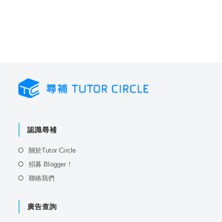
認識尋補
Opens
關於Tutor Circle
in
Opens
招募 Blogger！
a
in
Opens
聯絡我們
new
a
in
tab
new
a
tab
廣告查詢
new
tab