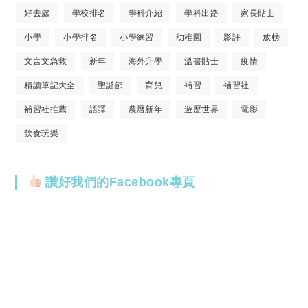
好去處
學校排名
學科介紹
學科出路
家長貼士
小學
小學排名
小學練習
幼稚園
影評
放榜
文言文急救
新年
海外升學
溫書貼士
疫情
精讀筆記大全
聖誕節
育兒
補習
補習社
補習社推薦
語譯
農曆新年
遊歷世界
電影
飲食玩樂
讚好我們的Facebook專頁