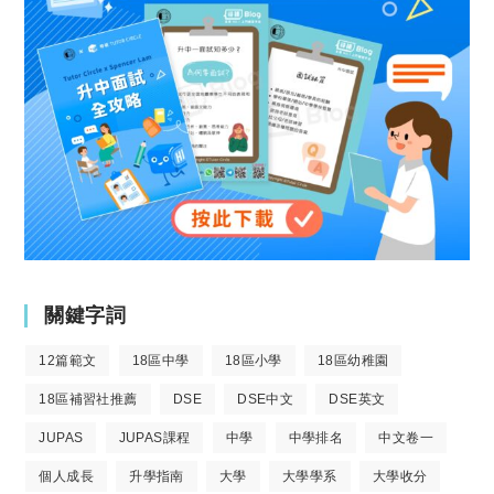
關鍵字詞
12篇範文
18區中學
18區小學
18區幼稚園
18區補習社推薦
DSE
DSE中文
DSE英文
JUPAS
JUPAS課程
中學
中學排名
中文卷一
個人成長
升學指南
大學
大學學系
大學收分