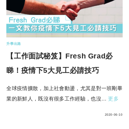
升學出路
【工作面試秘笈】Fresh Grad必
睇！疫情下5大見工必請技巧
全球疫情擴散，加上社會動盪，尤其是對一班剛畢
業的新鮮人，既沒有很多工作經驗，也沒…
更多
1 COMMENT
2020-06-10