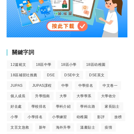
關鍵字詞
12篇範文
18區中學
18區小學
18區幼稚園
18區補習社推薦
DSE
DSE中文
DSE英文
JUPAS
JUPAS課程
中學
中學排名
中文卷一
個人成長
升學指南
大學
大學學系
大學收分
好去處
學校排名
學科介紹
學科出路
家長貼士
小學
小學排名
小學練習
幼稚園
影評
放榜
文言文急救
新年
海外升學
溫書貼士
疫情