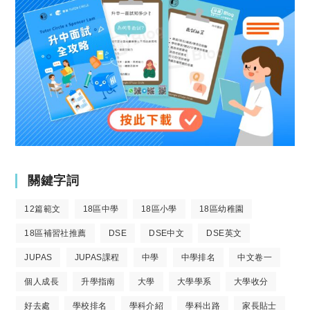
關鍵字詞
12篇範文
18區中學
18區小學
18區幼稚園
18區補習社推薦
DSE
DSE中文
DSE英文
JUPAS
JUPAS課程
中學
中學排名
中文卷一
個人成長
升學指南
大學
大學學系
大學收分
好去處
學校排名
學科介紹
學科出路
家長貼士