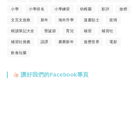
小學
小學排名
小學練習
幼稚園
影評
放榜
文言文急救
新年
海外升學
溫書貼士
疫情
精讀筆記大全
聖誕節
育兒
補習
補習社
補習社推薦
語譯
農曆新年
遊歷世界
電影
飲食玩樂
讚好我們的Facebook專頁