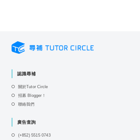
認識尋補
Opens
關於Tutor Circle
in
Opens
招募 Blogger！
a
in
Opens
聯絡我們
new
a
in
tab
new
a
tab
廣告查詢
new
tab
Opens
(+852) 5515 0743