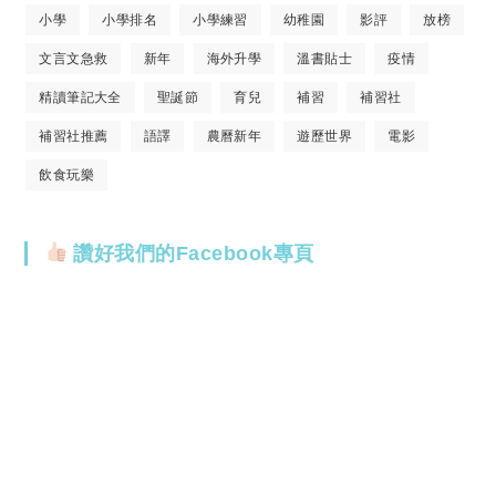
小學
小學排名
小學練習
幼稚園
影評
放榜
文言文急救
新年
海外升學
溫書貼士
疫情
精讀筆記大全
聖誕節
育兒
補習
補習社
補習社推薦
語譯
農曆新年
遊歷世界
電影
飲食玩樂
讚好我們的Facebook專頁