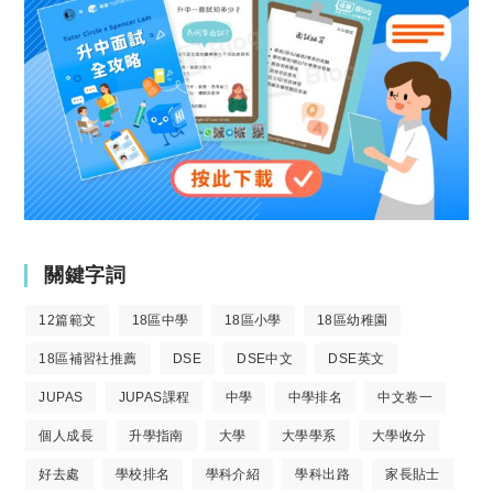
關鍵字詞
12篇範文
18區中學
18區小學
18區幼稚園
18區補習社推薦
DSE
DSE中文
DSE英文
JUPAS
JUPAS課程
中學
中學排名
中文卷一
個人成長
升學指南
大學
大學學系
大學收分
好去處
學校排名
學科介紹
學科出路
家長貼士