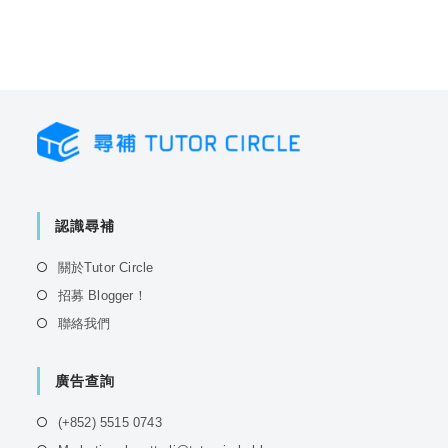
認識尋補
Opens
關於Tutor Circle
in
Opens
招募 Blogger！
a
in
Opens
聯絡我們
new
a
in
tab
new
a
tab
廣告查詢
new
tab
Opens
(+852) 5515 0743
in
Opens