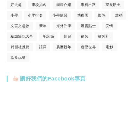
好去處
學校排名
學科介紹
學科出路
家長貼士
小學
小學排名
小學練習
幼稚園
影評
放榜
文言文急救
新年
海外升學
溫書貼士
疫情
精讀筆記大全
聖誕節
育兒
補習
補習社
補習社推薦
語譯
農曆新年
遊歷世界
電影
飲食玩樂
讚好我們的Facebook專頁