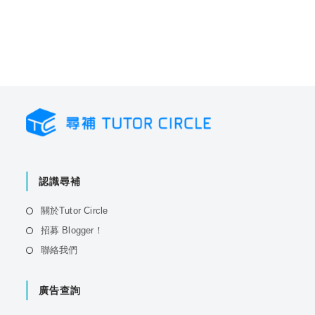
認識尋補
Opens
關於Tutor Circle
in
Opens
招募 Blogger！
a
in
Opens
聯絡我們
new
a
in
tab
new
a
tab
廣告查詢
new
tab