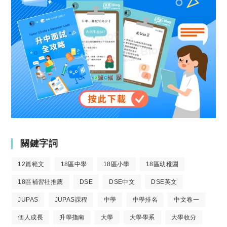
關鍵字詞
12篇範文
18區中學
18區小學
18區幼稚園
18區補習社推薦
DSE
DSE中文
DSE英文
JUPAS
JUPAS課程
中學
中學排名
中文卷一
個人成長
升學指南
大學
大學學系
大學收分