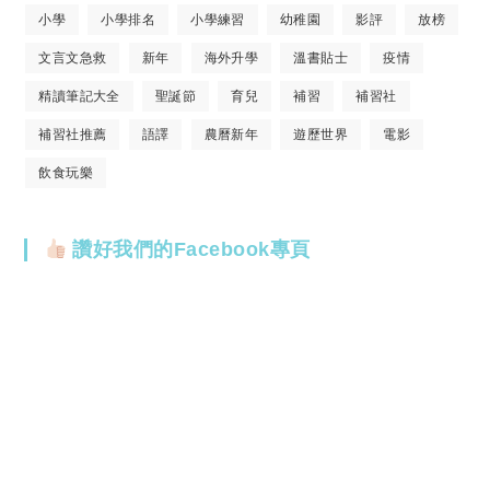
小學
小學排名
小學練習
幼稚園
影評
放榜
文言文急救
新年
海外升學
溫書貼士
疫情
精讀筆記大全
聖誕節
育兒
補習
補習社
補習社推薦
語譯
農曆新年
遊歷世界
電影
飲食玩樂
讚好我們的Facebook專頁