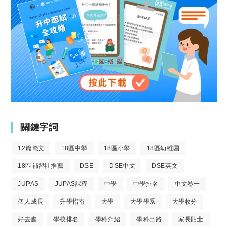
關鍵字詞
12篇範文
18區中學
18區小學
18區幼稚園
18區補習社推薦
DSE
DSE中文
DSE英文
JUPAS
JUPAS課程
中學
中學排名
中文卷一
個人成長
升學指南
大學
大學學系
大學收分
好去處
學校排名
學科介紹
學科出路
家長貼士