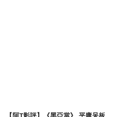
【阿T影評】《黑亞當》 平庸呆板