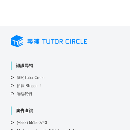
認識尋補
Opens
關於Tutor Circle
in
Opens
招募 Blogger！
a
in
Opens
聯絡我們
new
a
in
tab
new
a
tab
廣告查詢
new
tab
Opens
(+852) 5515 0743
in
Opens