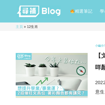
精選筆記
學
Skip
主頁
»
12生肖
to
content
小編分
【
咩
20
意生