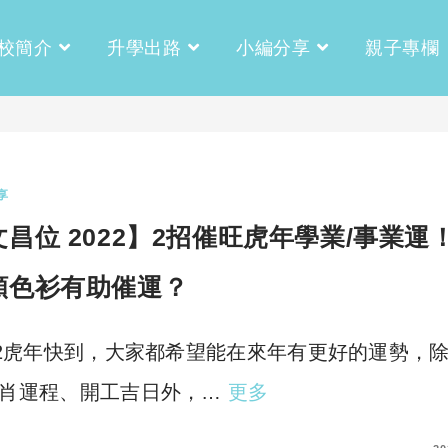
校簡介
升學出路
小編分享
親子專欄
享
文昌位 2022】2招催旺虎年學業/事業運
顏色衫有助催運？
22虎年快到，大家都希望能在來年有更好的運勢，
肖運程、開工吉日外，…
更多