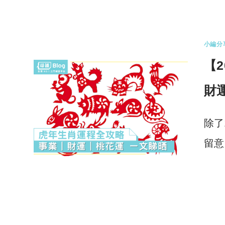
0 
小編分
【
財
除了
留意
0 