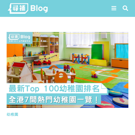
Skip
to
content
幼稚園