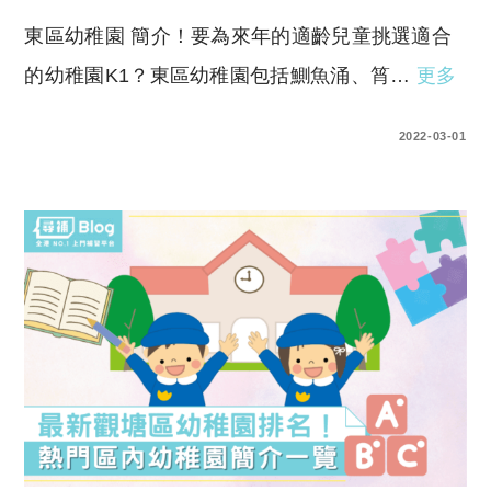
東區幼稚園 簡介！要為來年的適齡兒童挑選適合
的幼稚園K1？東區幼稚園包括鰂魚涌、筲…
更多
0 COMMENTS
2022-03-01