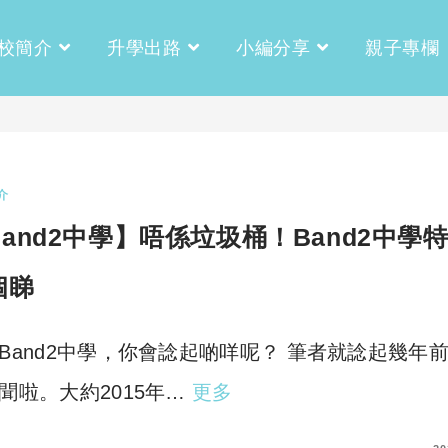
校簡介
升學出路
小編分享
親子專欄
介
Band2中學】唔係垃圾桶！Band2中學
個睇
Band2中學，你會諗起啲咩呢？ 筆者就諗起幾年
聞啦。大約2015年…
更多