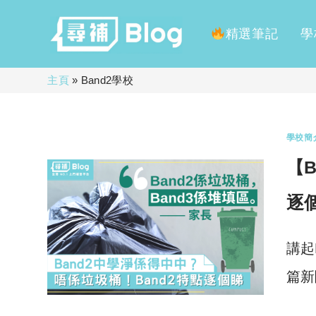
精選筆記
學
Skip
主頁
»
Band2學校
to
content
學校簡
【
逐
講起
篇新