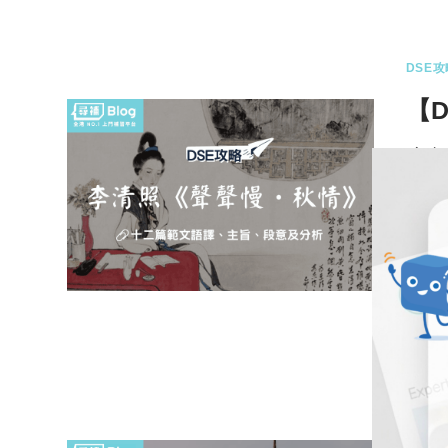
DSE攻
【
文
十二
文中
0 
DSE攻