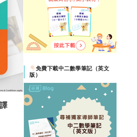
分
二篇範
22-03-15
免費下載中二數學筆記（英文
版）
譯