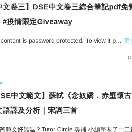
中文卷三】DSE中文卷三綜合筆記pdf免
#疫情限定Giveaway
 content is password protected. To view it p…
更
ER YOUR PASSWORD TO VIEW COMMENTS.
20
略
DSE中文範文】蘇軾《念奴嬌．赤壁懷古
文語譯及分析｜宋詞三首
篇範文好難温？Tutor Circle 尋補 小編整理了十