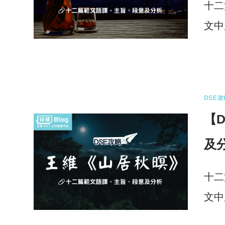
十二
文中
0 
DSE攻
【
及
十二
文中