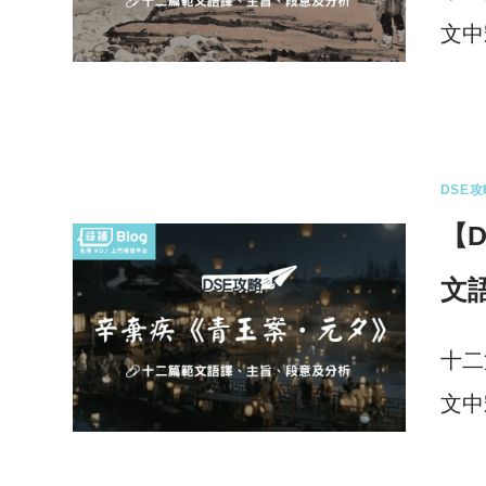
文中
0 
DSE攻
【
文
十二
文中
0 