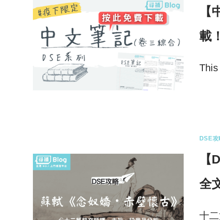
【
載！
This
ENT
DSE攻
【
全
十二