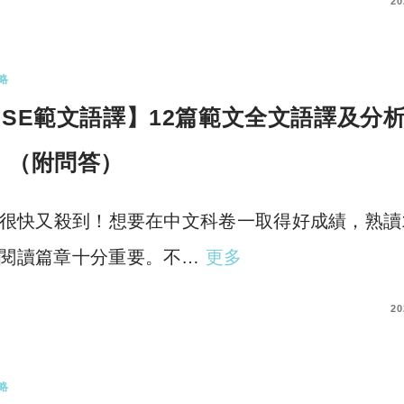
COMMENTS
20
略
DSE範文語譯】12篇範文全文語譯及分
！（附問答）
E很快又殺到！想要在中文科卷一取得好成績，熟讀
閱讀篇章十分重要。不…
更多
COMMENTS
20
略