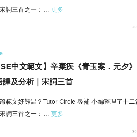
宋詞三首之一：…
更多
COMMENTS
20
略
DSE中文範文】辛棄疾《青玉案．元夕》
語譯及分析｜宋詞三首
篇範文好難温？Tutor Circle 尋補 小編整理了十
宋詞三首之一：…
更多
COMMENTS
20