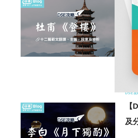
【
析
十二
文中
0 
DSE攻
【
及