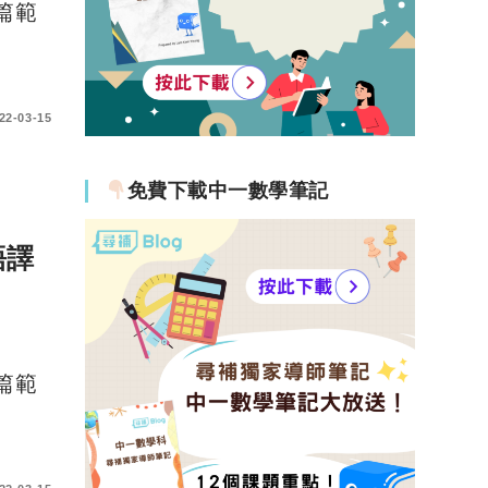
二篇範
22-03-15
免費下載中一數學筆記
語譯
二篇範