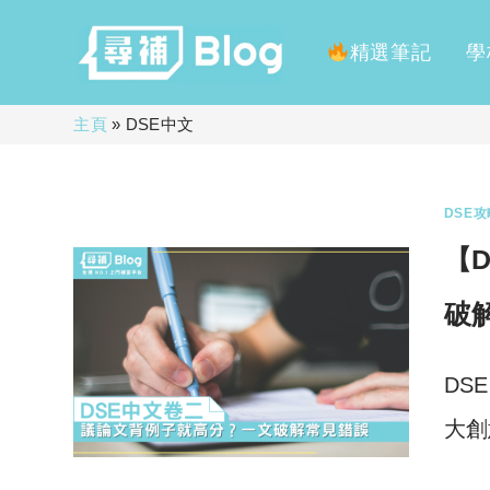
精選筆記
學
Skip
主頁
»
DSE中文
to
content
DSE攻
【
破
DS
大創