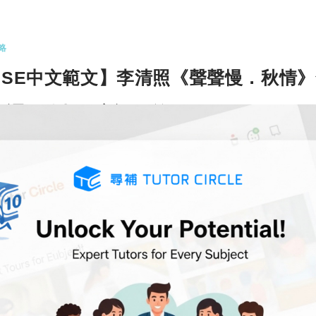
略
DSE中文範文】李清照《聲聲慢．秋情》
語譯及分析｜宋詞三首
篇範文好難温？Tutor Circle 尋補 小編整理了十
宋詞三首之一：…
更多
COMMENTS
20
略