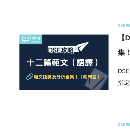
0 
DSE攻
【
集
DS
指定
0 
DSE攻