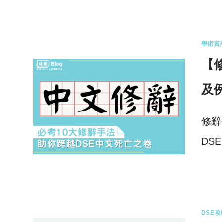
0 
學術資
【
及
修辭
DS
2 
DSE攻