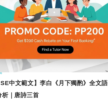
DSE中文範文】杜甫《登樓》全文語譯及
｜唐詩三首
篇範文好難温？Tutor Circle 尋補 小編整理了十
唐詩三首之一：…
更多
COMMENTS
20
略
DSE中文範文】李白《月下獨酌》全文語
分析｜唐詩三首