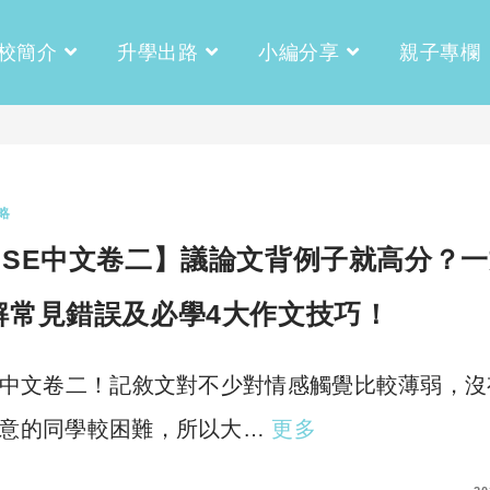
校簡介
升學出路
小編分享
親子專欄
略
DSE中文卷二】議論文背例子就高分？一
解常見錯誤及必學4大作文技巧！
E中文卷二！記敘文對不少對情感觸覺比較薄弱，沒
意的同學較困難，所以大…
更多