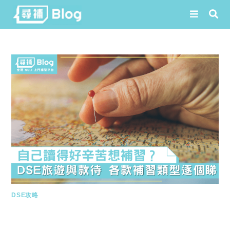
Skip
to
content
DSE攻略