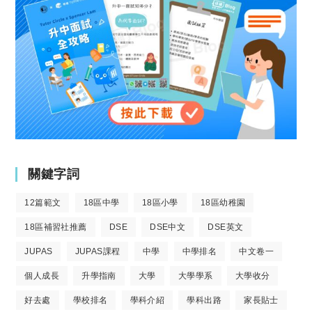
關鍵字詞
12篇範文
18區中學
18區小學
18區幼稚園
18區補習社推薦
DSE
DSE中文
DSE英文
JUPAS
JUPAS課程
中學
中學排名
中文卷一
個人成長
升學指南
大學
大學學系
大學收分
好去處
學校排名
學科介紹
學科出路
家長貼士