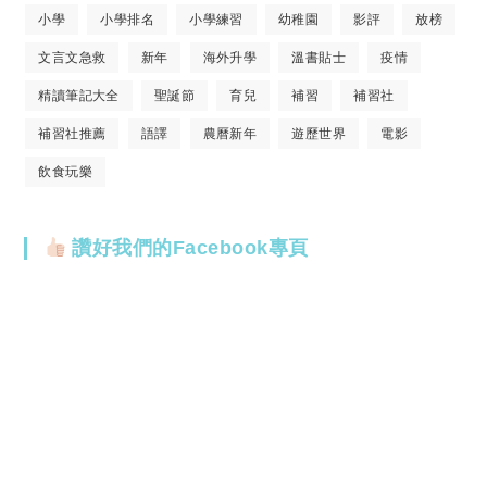
小學
小學排名
小學練習
幼稚園
影評
放榜
文言文急救
新年
海外升學
溫書貼士
疫情
精讀筆記大全
聖誕節
育兒
補習
補習社
補習社推薦
語譯
農曆新年
遊歷世界
電影
飲食玩樂
讚好我們的Facebook專頁