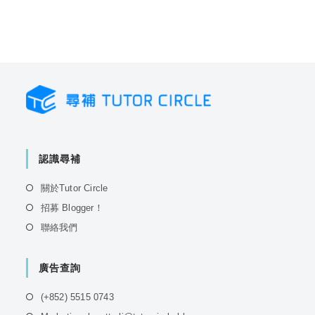
認識尋補
Opens
關於Tutor Circle
in
Opens
招募 Blogger！
a
in
Opens
聯絡我們
new
a
in
tab
new
a
tab
廣告查詢
new
tab
Opens
(+852) 5515 0743
in
Opens